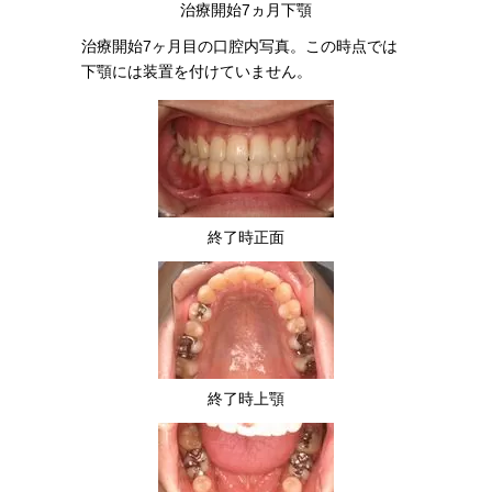
治療開始7ヵ月下顎
治療開始7ヶ月目の口腔内写真。この時点では
下顎には装置を付けていません。
終了時正面
終了時上顎