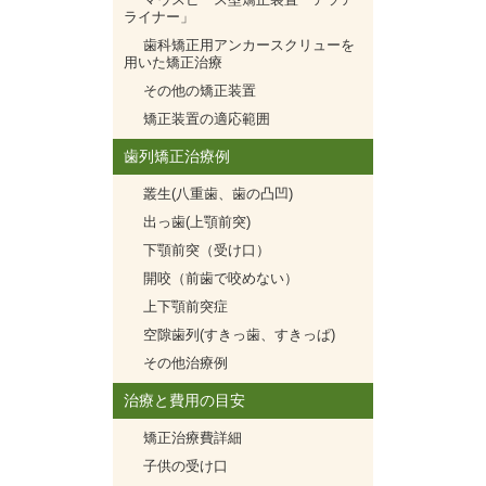
ライナー」
歯科矯正用アンカースクリューを
用いた矯正治療
その他の矯正装置
矯正装置の適応範囲
歯列矯正治療例
叢生(八重歯、歯の凸凹)
出っ歯(上顎前突)
下顎前突（受け口）
開咬（前歯で咬めない）
上下顎前突症
空隙歯列(すきっ歯、すきっぱ)
その他治療例
治療と費用の目安
矯正治療費詳細
子供の受け口