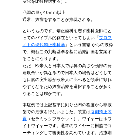
変化を比較検討する）。
凸凹の量が10ｍｍ以上
通常、抜歯をすることが推奨される。
というものです。矯正歯科を志す歯科医師にと
ってのバイブル的存在といってもよい「
プロフ
ィトの現代矯正歯科学
」という書籍 からの抜粋
で、概ねこの判断基準を基に治療計画を立案す
ることになります。
ただ、欧米人と日本人では鼻の高さや頤部の発
達度合いが異なるので日本人の場合はどうして
も口唇の突出感が欧米人に比べると顕著に顕れ
やすくなるため抜歯治療を選択することが多く
なることは確かです。
本症例では上記基準に則り凸凹の程度から非抜
歯での治療を行ないました。装置は
唇側矯正装
置
（セラミックブラケット）。ワイヤーはホワ
イトワイヤーです。通常のワイヤーに樹脂でコ
ーティングして審美性を高めています。治療期