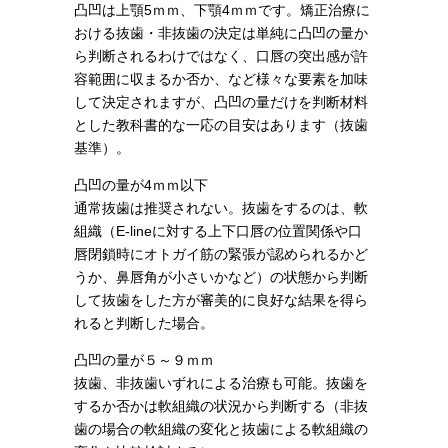
凸凹は上顎5ｍｍ、下顎4ｍｍです。矯正治療に
おける抜歯・非抜歯の決定は単純に凸凹の量か
ら判断されるわけではなく、口唇の突出感が許
容範囲に収まるか否か、など様々な要素を加味
して決定されますが、凸凹の量だけを判断材料
とした教科書的な一応の目安はあります（抜歯
基準）。
凸凹の量が4ｍｍ以下
通常抜歯は推奨されない。抜歯をするのは、軟
組織（E-lineに対する上下口唇の位置関係や口
唇閉鎖時にオトガイ筋の緊張が認められるかど
うか、鼻唇角が小さいかなど）の状態から判断
して抜歯をした方が審美的に良好な結果を得ら
れると判断した場合。
凸凹の量が５～９ｍｍ
抜歯、非抜歯いずれによる治療も可能。抜歯を
するか否かは軟組織の状況から判断する（非抜
歯の場合の軟組織の変化と抜歯による軟組織の