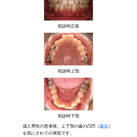
初診時正面
初診時上顎
初診時下顎
成人男性の患者様。上下顎の歯の凸凹（
叢生
）
を気にされての来院です。