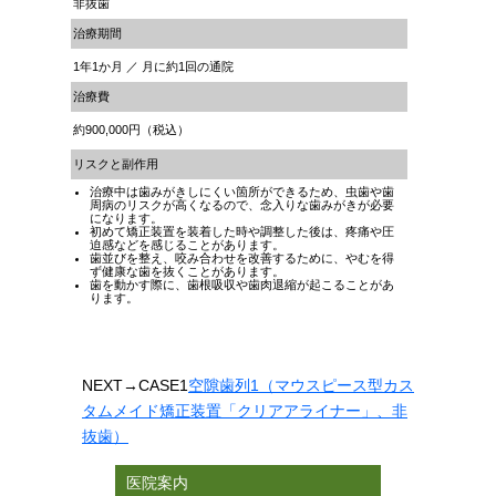
非抜歯
治療期間
1年1か月 ／ 月に約1回の通院
治療費
約900,000円（税込）
リスクと副作用
治療中は歯みがきしにくい箇所ができるため、虫歯や歯
周病のリスクが高くなるので、念入りな歯みがきが必要
になります。
初めて矯正装置を装着した時や調整した後は、疼痛や圧
迫感などを感じることがあります。
歯並びを整え、咬み合わせを改善するために、やむを得
ず健康な歯を抜くことがあります。
歯を動かす際に、歯根吸収や歯肉退縮が起こることがあ
ります。
NEXT
→CASE1
空隙歯列1（マウスピース型カス
タムメイド矯正装置「クリアアライナー」、非
抜歯）
医院案内