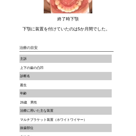
終了時下顎
下顎に装置を付けていたのは5か月間でした。
治療の目安
主訴
上下の歯の凸凹
診断名
叢生
年齢
26歳 男性
治療に用いた主な装置
マルチブラケット装置（ホワイトワイヤー）
抜歯部位