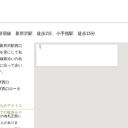
新宿線 新所沢駅 徒歩2分、小手指駅 徒歩15分
新所沢駅西口
を背にして右
線路沿いの自
に沿って歩い
す。
駅西口
駅西口ロータ
らのアクイユ
での徒歩ルー
駅の改札正面に
さんがありま