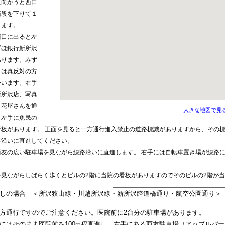
に向かうと西口
階段を下りて１
ります。
西口に出ると左
ずほ銀行新所沢
あります。みず
とは真反対の方
かいます。右手
新所沢店、写真
、花屋さんを通
大きな地図で見
と左手に魚民の
看板があります。 正面を見ると一方通行進入禁止の道路標識がありますから、その
路沿いに直進してください。
西友の広い駐車場を見ながら線路沿いに直進します。 右手には自転車置き場が線路
。
を見ながらしばらく歩くとビルの2階に当院の看板がありますのでそのビルの2階が当
しの場合 ＜所沢狭山線・川越所沢線・新所沢跨道橋通り・航空公園通り＞
方通行ですのでご注意ください。医院前に2台分の駐車場があります。
にはそのまま医院前を100m程直進し、右手にある西友駐車場（アップルパ