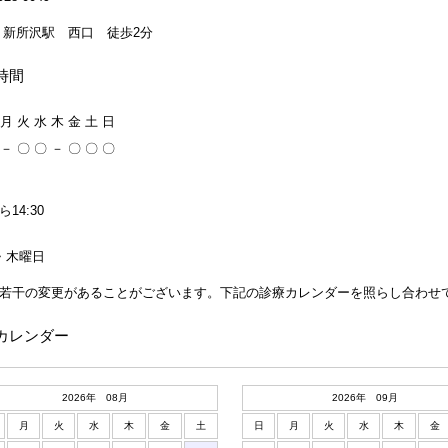
 新所沢駅 西口 徒歩2分
時間
月
火
水
木
金
土
日
－
〇
〇
－
〇
〇
〇
ら14:30
・木曜日
若干の変更があることがございます。下記の診療カレンダーを照らし合わせ
カレンダー