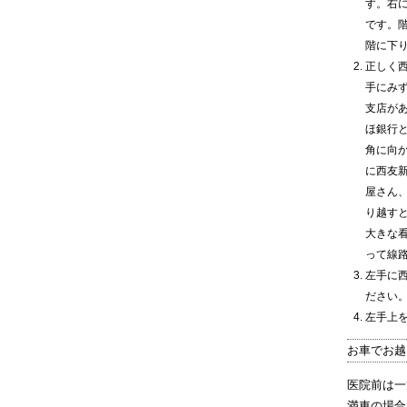
す。右
です。
階に下
正しく
手にみ
支店が
ほ銀行
角に向
に西友
屋さん
り越す
大きな
って線
左手に
ださい
左手上
お車でお越
医院前は一
満車の場合