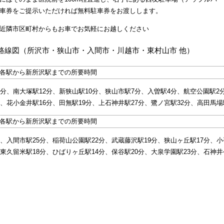
車券をご提示いただければ無料駐車券をお渡しします。
近隣市区町村からもお車でお気軽にお越しください
路線図（所沢市・狭山市・入間市・川越市・東村山市 他）
各駅から新所沢駅までの所要時間
6分、南大塚駅12分、新狭山駅10分、狭山市駅7分、入曽駅4分、航空公園駅2分
分、花小金井駅16分、田無駅19分、上石神井駅27分、鷺ノ宮駅32分、高田馬場
各駅から新所沢駅までの所要時間
分、入間市駅25分、稲荷山公園駅22分、武蔵藤沢駅19分、狭山ヶ丘駅17分、小
、東久留米駅18分、ひばりヶ丘駅14分、保谷駅20分、大泉学園駅23分、石神井