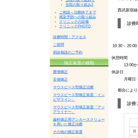
当院の取り組み１
当院の取り組み2
西武新宿線
ご相談～治療終了まで
感染予防への取り組み
クリニックの設備
診療
クリニックPHOTO
診療時間・アクセス
ご質問
10:30 – 20:00
初診相談のご予約
休憩時間
矯正装置の種類
13:00か
唇側矯正
休診日
月曜日
舌側矯正
マウスピース型矯正治療
都合により
マウスピース型矯正装置「イン
ビザライン」
診療
マウスピース型矯正装置「アソ
アライナー」
歯科矯正用アンカースクリュー
を用いた矯正治療
その他の矯正装置