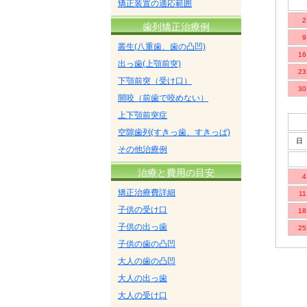
矯正装置の適応範囲
歯列矯正治療例
叢生(八重歯、歯の凸凹)
出っ歯(上顎前突)
下顎前突（受け口）
開咬（前歯で咬めない）
上下顎前突症
空隙歯列(すきっ歯、すきっぱ)
その他治療例
治療と費用の目安
矯正治療費詳細
子供の受け口
子供の出っ歯
子供の歯の凸凹
大人の歯の凸凹
大人の出っ歯
大人の受け口