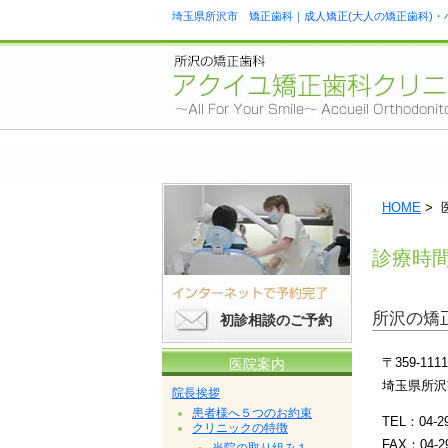
埼玉県所沢市 矯正歯科｜成人矯正(大人の矯正歯科)・
HOME
> 
診療時
所沢の矯
初診相談のご予約
〒359-1111
医院案内
埼玉県所沢
院長挨拶
患者様へ５つのお約束
TEL：04-29
クリニックの特徴
FAX：04-29