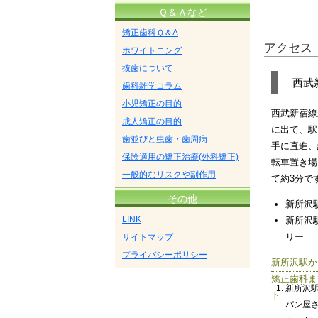
Ｑ＆Ａなど
矯正歯科Ｑ＆A
アクセス
ホワイトニング
抜歯について
西武
歯科雑学コラム
小児矯正の目的
西武新宿線
成人矯正の目的
に出て、駅
歯並びと虫歯・歯周病
手に直進、
保険適用の矯正治療(外科矯正)
転車置き場
一般的なリスクや副作用
て約3分で
その他
新所沢
LINK
新所沢
リー
サイトマップ
プライバシーポリシー
新所沢駅か
矯正歯科ま
新所沢
ト
パン屋