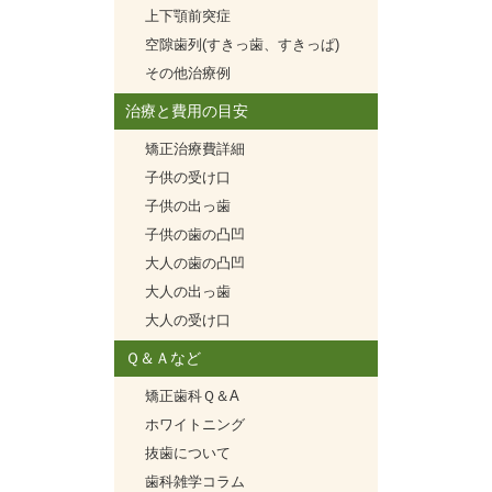
上下顎前突症
空隙歯列(すきっ歯、すきっぱ)
その他治療例
治療と費用の目安
矯正治療費詳細
子供の受け口
子供の出っ歯
子供の歯の凸凹
大人の歯の凸凹
大人の出っ歯
大人の受け口
Ｑ＆Ａなど
矯正歯科Ｑ＆A
ホワイトニング
抜歯について
歯科雑学コラム