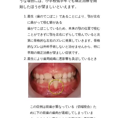
うな場合には、小学校低学年でも矯正治療を開
始したほうが望ましいといえます。
叢生（歯のでこぼこ）であることにより、顎が左右
に曲がって咬む癖がある
歯がでこぼこしているため、本来の顎の位置で咬む
ことができずに顎を左右にずらして咬んでいると次
第に骨格的な左右のズレに発展していきます。骨格
的なズレは外科手術しないと治せませんから、特に
早期の矯正治療が望ましい症状です。
叢生により歯周組織に悪影響を及ぼしているとき
この症例は前歯が重なっている（切端咬合）た
めに下の前歯の歯肉が退縮してしまっていま