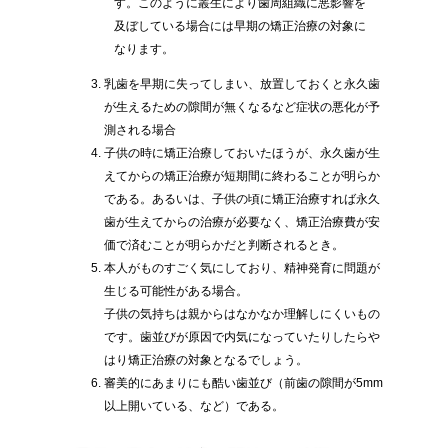
す。このように叢生により歯周組織に悪影響を
及ぼしている場合には早期の矯正治療の対象に
なります。
乳歯を早期に失ってしまい、放置しておくと永久歯
が生えるための隙間が無くなるなど症状の悪化が予
測される場合
子供の時に矯正治療しておいたほうが、永久歯が生
えてからの矯正治療が短期間に終わることが明らか
である。あるいは、子供の頃に矯正治療すれば永久
歯が生えてからの治療が必要なく、矯正治療費が安
価で済むことが明らかだと判断されるとき。
本人がものすごく気にしており、精神発育に問題が
生じる可能性がある場合。
子供の気持ちは親からはなかなか理解しにくいもの
です。歯並びが原因で内気になっていたりしたらや
はり矯正治療の対象となるでしょう。
審美的にあまりにも酷い歯並び（前歯の隙間が5mm
以上開いている、など）である。