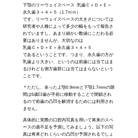
下顎のリーウェイスペース :乳歯Ｃ＋Ｄ＋Ｅ＞
永久歯３＋４＋５（1.7ｍｍ）
です。リーウェイスペースの大きさについては
研究者や人種によって多少の幅をもって報告さ
れていますし、あまり細かい数値にこだわる必
要はありませんが、大切なのは
乳歯Ｃ＋Ｄ＋Ｅ＞永久歯３＋４＋５
であるということです。つまり、永久歯の方が
乳歯より大きい、というのは前歯には当てはま
るけれども側方歯群には当てはまらないという
ことです。
＊ただし、余った上顎0.9mmと下顎1.7mmの隙
間は6歳臼歯が手前に移動することで閉鎖され
るので前歯の凸凹を解消するためには利用され
ません。
具体的に実際の口腔内写真を用いて将来のスペ
ースの過不足を予測してみましょう。以下の写
真は将来どれくらいの凸凹が予測されるでしょ