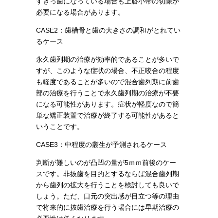
すきっ歯になっている場合も上唇小帯の切除が
必要になる場合があります。
CASE2：
歯槽骨と歯の大きさの調和がとれてい
るケース
永久歯列期の治療が効率的であることが多いで
すが、このような症状の場合、不正咬合の程度
も軽度であることが多いので混合歯列期に前歯
部の治療を行うことで永久歯列期の治療が不要
になる可能性があります。症状が軽度なので簡
単な矯正装置で治療が終了する可能性があると
いうことです。
CASE3：
中程度の叢生が予測されるケース
判断が難しいのが凸凹の量が5ｍｍ前後のケー
スです。非抜歯を目的とするならば混合歯列期
から歯列の拡大を行うことを検討しても良いで
しょう。ただ、口元の突出感が目立つ等の理由
で将来的に抜歯治療を行う場合には早期治療の