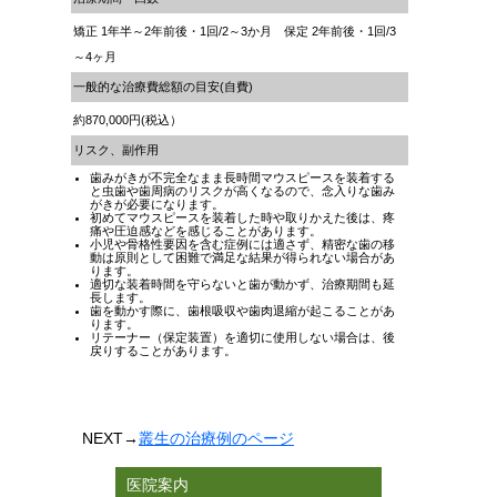
矯正 1年半～2年前後・1回/2～3か月 保定 2年前後・1回/3
～4ヶ月
一般的な治療費総額の目安(自費)
約870,000円(税込）
リスク、副作用
歯みがきが不完全なまま長時間マウスピースを装着する
と虫歯や歯周病のリスクが高くなるので、念入りな歯み
がきが必要になります。
初めてマウスピースを装着した時や取りかえた後は、疼
痛や圧迫感などを感じることがあります。
小児や骨格性要因を含む症例には適さず、精密な歯の移
動は原則として困難で満足な結果が得られない場合があ
ります。
適切な装着時間を守らないと歯が動かず、治療期間も延
長します。
歯を動かす際に、歯根吸収や歯肉退縮が起こることがあ
ります。
リテーナー（保定装置）を適切に使用しない場合は、後
戻りすることがあります。
NEXT
→
叢生の治療例のページ
医院案内