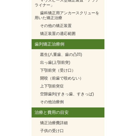
マウスピース型矯正装置「アソア
ライナー」
歯科矯正用アンカースクリューを
用いた矯正治療
その他の矯正装置
矯正装置の適応範囲
歯列矯正治療例
叢生(八重歯、歯の凸凹)
出っ歯(上顎前突)
下顎前突（受け口）
開咬（前歯で咬めない）
上下顎前突症
空隙歯列(すきっ歯、すきっぱ)
その他治療例
治療と費用の目安
矯正治療費詳細
子供の受け口