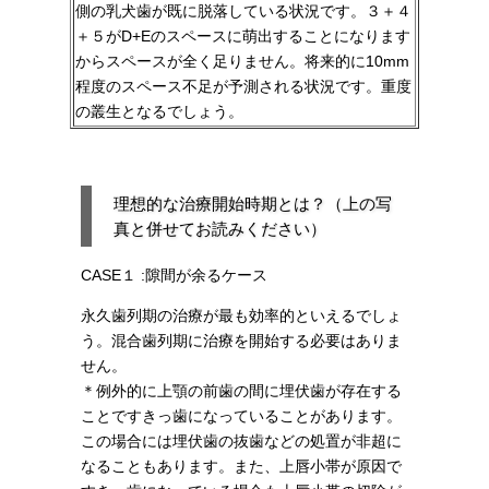
側の乳犬歯が既に脱落している状況です。３＋４
＋５がD+Eのスペースに萌出することになります
からスペースが全く足りません。将来的に10mm
程度のスペース不足が予測される状況です。重度
の叢生となるでしょう。
理想的な治療開始時期とは？（上の写
真と併せてお読みください）
CASE１ :
隙間が余るケース
永久歯列期の治療が最も効率的といえるでしょ
う。混合歯列期に治療を開始する必要はありま
せん。
＊例外的に上顎の前歯の間に埋伏歯が存在する
ことですきっ歯になっていることがあります。
この場合には埋伏歯の抜歯などの処置が非超に
なることもあります。また、上唇小帯が原因で