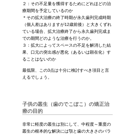
２：その不足量を獲得するためにどれほどの治
療期間を予定しているのか
＊その拡大治療の終了時期が永久歯列完成時期
（個人差はありますが12歳前後）と大きくずれ
ている場合、拡大治療終了から永久歯列完成ま
での期間どのような治療を行うのか。
３：拡大によってスペースの不足を解消した結
果、口元の突出感が悪化（あるいは顕在化）す
ることはないのか
最低限、この3点は十分に検討すべき項目と言
えるでしょう。
子供の叢生（歯のでこぼこ）の矯正治
療の目的
非常に軽度の叢生は別にして、中程度～重度の
叢生の根本的な解決には顎と歯の大きさのバラ