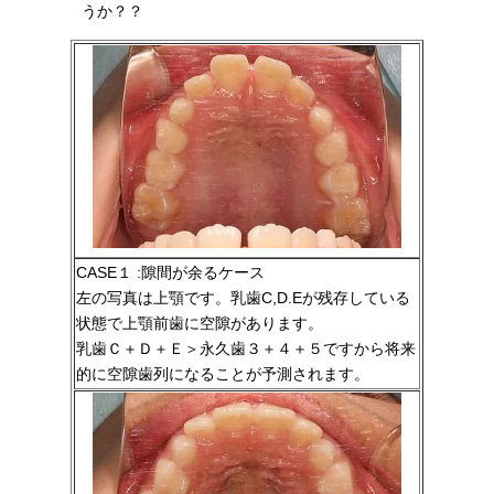
うか？？
CASE１ :隙間が余るケース
左の写真は上顎です。乳歯C,D.Eが残存している
状態で上顎前歯に空隙があります。
乳歯Ｃ＋Ｄ＋Ｅ＞永久歯３＋４＋５ですから将来
的に空隙歯列になることが予測されます。