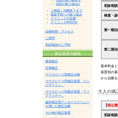
当院の取り組み１
当院の取り組み2
初診相談
ご相談～治療終了まで
感染予防への取り組み
検査・診
クリニックの設備
クリニックPHOTO
第一期治
診療時間・アクセス
ご質問
初診相談のご予約
第二期治
矯正装置の種類
唇側矯正
基本料金と
舌側矯正
装置別の基
マウスピース型矯正治療
から治療を
マウスピース型矯正装置「イン
ビザライン」
大人の矯
マウスピース型矯正装置「アソ
アライナー」
歯科矯正用アンカースクリュー
【
税込費
を用いた矯正治療
その他の矯正装置
初診相談