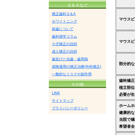
Ｑ＆Ａなど
矯正歯科Ｑ＆A
マウスピ
ホワイトニング
抜歯について
歯科雑学コラム
マウスピ
小児矯正の目的
成人矯正の目的
歯並びと虫歯・歯周病
部分的な
保険適用の矯正治療(外科矯正)
一般的なリスクや副作用
歯科矯正
その他
植立部位
LINK
必要が生
サイトマップ
ホームホ
プライバシーポリシー
健康的な
当院で矯
希望者全