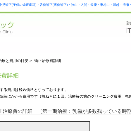
小児矯正(子供の矯正歯科)・舌側矯正(裏側矯正)・狭山・入間・飯能・東村山・川越・清
治療と費用の目安 > 矯正治療費詳細
療費詳細
する費用は税込価格となっております。
院毎にかかる費用です（概ね月に１回。治療毎の歯のクリーニング費用、虫
正治療費の詳細 （第一期治療：乳歯が多数残っている時期