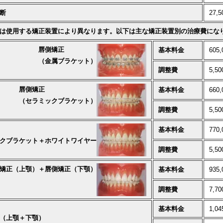
断
27,
は使用する矯正装置により異なります。以下は主な矯正装置別の治療費にな
唇側矯正
基本料金
605
（金属ブラケット）
調整費
5,5
唇側矯正
基本料金
660
（セラミックブラケット）
調整費
5,5
基本料金
770
クブラケット＋ホワイトワイヤー
調整費
5,5
矯正（上顎）＋唇側矯正（下顎）
基本料金
935
調整費
7,7
基本料金
1,04
（上顎＋下顎）