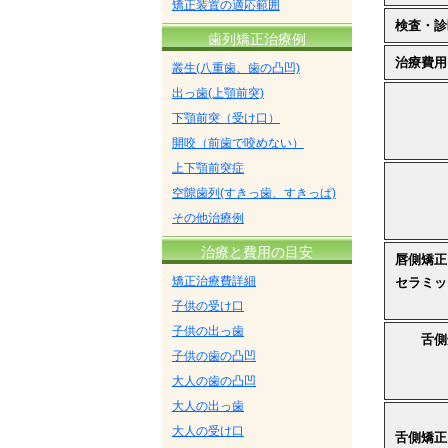
矯正装置の適応範囲
検査・診
歯列矯正治療例
治療費用
叢生(八重歯、歯の凸凹)
出っ歯(上顎前突)
下顎前突（受け口）
開咬（前歯で咬めない）
上下顎前突症
空隙歯列(すきっ歯、すきっぱ)
その他治療例
治療と費用の目安
唇側矯正
矯正治療費詳細
セラミッ
子供の受け口
子供の出っ歯
舌側
子供の歯の凸凹
大人の歯の凸凹
大人の出っ歯
大人の受け口
舌側矯正