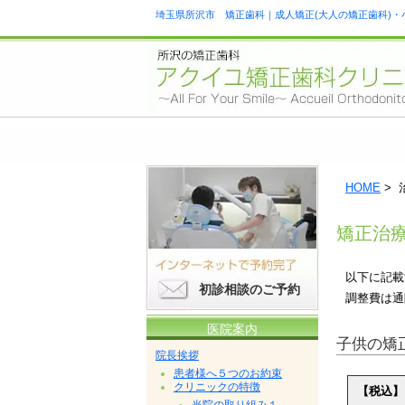
埼玉県所沢市 矯正歯科｜成人矯正(大人の矯正歯科)・
HOME
> 
矯正治
以下に記載
初診相談のご予約
調整費は通
医院案内
子供の矯
院長挨拶
患者様へ５つのお約束
クリニックの特徴
【税込】