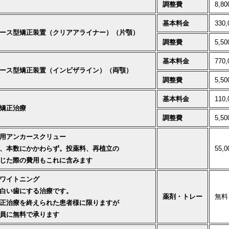
調整費
8,8
基本料金
330
ース型矯正装置（クリアアライナー）（片顎）
調整費
5,5
基本料金
770
ース型矯正装置（インビザライン）（両顎）
調整費
5,5
基本料金
110
矯正治療
調整費
5,5
用アンカースクリュー
、本数にかかわらず。投薬料、再植立の
55,
じた際の費用もこれに含みます
ワイトニング
白い歯にする治療です。
薬剤・トレー
無料
正治療を終えられた患者様に限りますが
員に無料で承ります