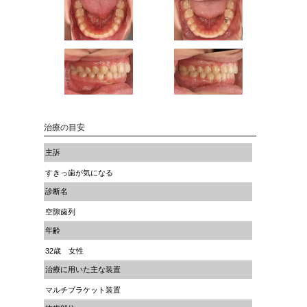
治療の目安
主訴
すきっ歯が気になる
診断名
空隙歯列
年齢
32歳 女性
治療に用いた主な装置
マルチブラケット装置