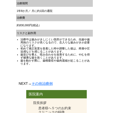
治療期間
1年8か月／ 月に約1回の通院
治療費
約830,000円(税込）
リスクと副作用
治療中は歯みがきしにくい箇所ができるため、虫歯や歯
周病のリスクが高くなるので、念入りな歯みがきが必要
になります。
初めて矯正装置を装着した時や調整した後は、疼痛や圧
迫感などを感じることがあります。
歯並びを整え、咬み合わせを改善するために、やむを得
ず健康な歯を抜くことがあります。
歯を動かす際に、歯根吸収や歯肉退縮が起こることがあ
ります。
NEXT
→
その他治療例
医院案内
院長挨拶
患者様へ５つのお約束
クリニックの特徴