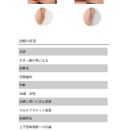
治療の目安
主訴
すきっ歯が気になる
診断名
空隙歯列
年齢
16歳 女性
治療に用いた主な装置
マルチブラケット装置
抜歯部位
上下顎両側第一小臼歯