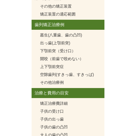
その他の矯正装置
矯正装置の適応範囲
歯列矯正治療例
叢生(八重歯、歯の凸凹)
出っ歯(上顎前突)
下顎前突（受け口）
開咬（前歯で咬めない）
上下顎前突症
空隙歯列(すきっ歯、すきっぱ)
その他治療例
治療と費用の目安
矯正治療費詳細
子供の受け口
子供の出っ歯
子供の歯の凸凹
大人の歯の凸凹