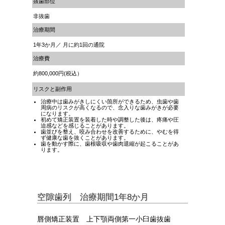
抜歯部位
非抜歯
治療期間
1年3か月／ 月に約1回の通院
治療費
約800,000円(税込）
リスクと副作用
治療中は歯みがきしにくい箇所ができるため、虫歯や歯
周病のリスクが高くなるので、念入りな歯みがきが必要
になります。
初めて矯正装置を装着した時や調整した後は、疼痛や圧
迫感などを感じることがあります。
歯並びを整え、咬み合わせを改善するために、やむを得
ず健康な歯を抜くことがあります。
歯を動かす際に、歯根吸収や歯肉退縮が起こることがあ
ります。
空隙歯列 治療期間1年8か月
唇側矯正装置 上下顎両側第一小臼歯抜歯