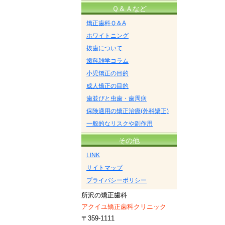
Ｑ＆Ａなど
矯正歯科Ｑ＆A
ホワイトニング
抜歯について
歯科雑学コラム
小児矯正の目的
成人矯正の目的
歯並びと虫歯・歯周病
保険適用の矯正治療(外科矯正)
一般的なリスクや副作用
その他
LINK
サイトマップ
プライバシーポリシー
所沢の矯正歯科
アクイユ矯正歯科クリニック
〒359-1111