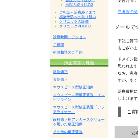
当院の取り組み１
受付時間：1
当院の取り組み2
当医院の診
ご相談～治療終了まで
感染予防への取り組み
クリニックの設備
クリニックPHOTO
メールで
診療時間・アクセス
下記ご質問
ご質問
もございま
初診相談のご予約
ドメイン指
矯正装置の種類
思われます
唇側矯正
なお、患者
舌側矯正
すが、あく
マウスピース型矯正治療
治療費用に
マウスピース型矯正装置「イン
し上げます
ビザライン」
マウスピース型矯正装置「アソ
ご質
アライナー」
歯科矯正用アンカースクリュー
を用いた矯正治療
その他の矯正装置
お