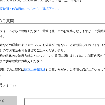
0：30～13:00、14:30～20：00（火・水・金・土・日曜日）
療時間・休診日はこちらからご確認下さい。
のご質問
フォームからご連絡ください。通常は翌日中のお返事となりますが、ご質問
す。
定などの理由によりメールでのお返事ができないことが頻発しております（
）のでお電話番号も併せてご記入くださいませ。
様の具体的な治療方針などについてのご質問に関しましては、ご質問内容か
まで参考程度にお考えください。
関してのご質問は
矯正治療費詳細
をご覧いただき、ご不明な点がございまし
。
問フォーム
名前