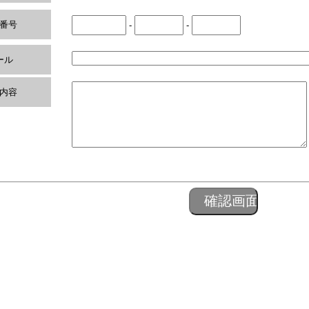
番号
-
-
ール
内容