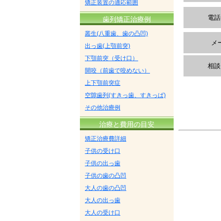
矯正装置の適応範囲
電話
歯列矯正治療例
叢生(八重歯、歯の凸凹)
メ
出っ歯(上顎前突)
下顎前突（受け口）
相談
開咬（前歯で咬めない）
上下顎前突症
空隙歯列(すきっ歯、すきっぱ)
その他治療例
治療と費用の目安
矯正治療費詳細
子供の受け口
子供の出っ歯
子供の歯の凸凹
大人の歯の凸凹
大人の出っ歯
大人の受け口