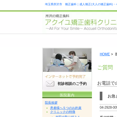
埼玉県所沢市 矯正歯科｜成人矯正(大人の矯正歯科)・
HOME
> 
ご質問
お電話で
初診相談のご予約
医院案内
お急
院長挨拶
04-2928-00
患者様へ５つのお約束
クリニックの特徴