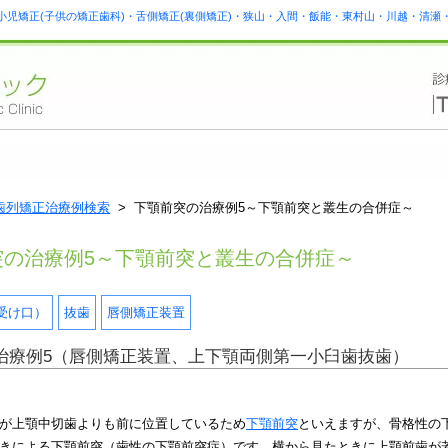
小児矯正(子供の矯正歯科)・舌側矯正(裏側矯正)・狭山・入間・飯能・東村山・川越・清
歯列矯正治療例検索
> 下顎前突の治療例5～下顎前突と叢生の合併症～
突の治療例5～下顎前突と叢生の合併症～
受け口）
抜歯
唇側矯正装置
治療例5（唇側矯正装置、上下顎両側第一小臼歯抜歯）
が上顎中切歯よりも前に位置しているため
下顎前突
といえますが、骨格性の
きによる下顎前突（歯性の下顎前突症）です。横から見たときに上顎前歯が