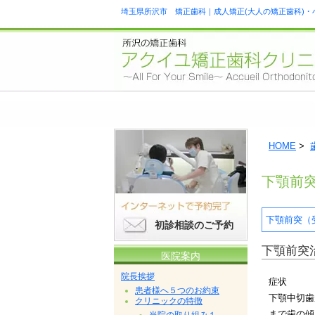
埼玉県所沢市 矯正歯科｜成人矯正(大人の矯正歯科)・
HOME
>
下顎前
下顎前突（
初診相談のご予約
下顎前突
医院案内
院長挨拶
症状
患者様へ５つのお約束
下顎中切歯
クリニックの特徴
まで歯の傾