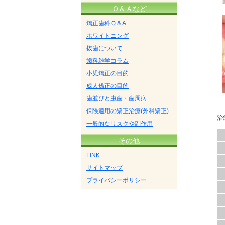
Ｑ＆Ａなど
矯正歯科Ｑ＆A
ホワイトニング
抜歯について
歯科雑学コラム
小児矯正の目的
成人矯正の目的
歯並びと虫歯・歯周病
保険適用の矯正治療(外科矯正)
治
一般的なリスクや副作用
その他
LINK
サイトマップ
プライバシーポリシー