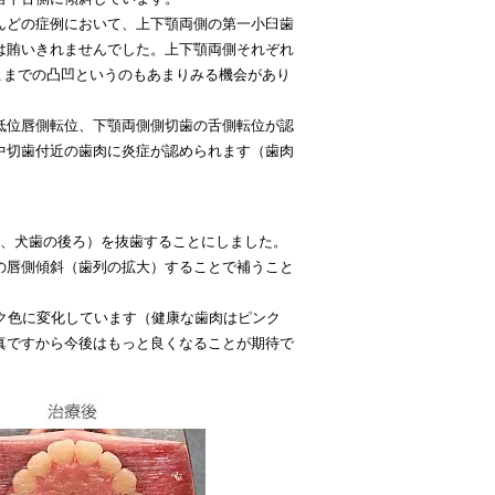
んどの症例において、上下顎両側の第一小臼歯
は賄いきれませんでした。上下顎両側それぞれ
こまでの凸凹というのもあまりみる機会があり
低位唇側転位、下顎両側側切歯の舌側転位が認
中切歯付近の歯肉に炎症が認められます（歯肉
歯、犬歯の後ろ）を抜歯することにしました。
の唇側傾斜（歯列の拡大）することで補うこと
ク色に変化しています（健康な歯肉はピンク
真ですから今後はもっと良くなることが期待で