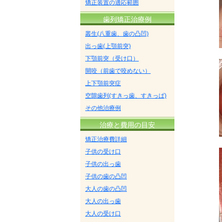
矯正装置の適応範囲
歯列矯正治療例
叢生(八重歯、歯の凸凹)
出っ歯(上顎前突)
下顎前突（受け口）
開咬（前歯で咬めない）
上下顎前突症
空隙歯列(すきっ歯、すきっぱ)
その他治療例
治療と費用の目安
矯正治療費詳細
子供の受け口
子供の出っ歯
子供の歯の凸凹
大人の歯の凸凹
大人の出っ歯
大人の受け口