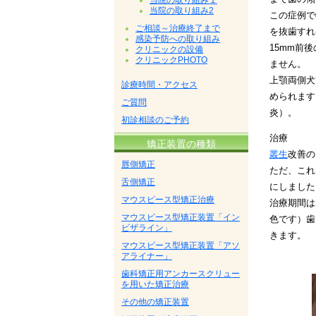
当院の取り組み１
当院の取り組み2
この症例で
ご相談～治療終了まで
を抜歯すれ
感染予防への取り組み
15mm前
クリニックの設備
クリニックPHOTO
ません。
上顎両側犬
診療時間・アクセス
められます
ご質問
炎）。
初診相談のご予約
治療
矯正装置の種類
叢生
改善の
唇側矯正
ただ、これ
舌側矯正
にしました
マウスピース型矯正治療
治療期間は
マウスピース型矯正装置「イン
色です）歯
ビザライン」
きます。
マウスピース型矯正装置「アソ
アライナー」
歯科矯正用アンカースクリュー
を用いた矯正治療
その他の矯正装置