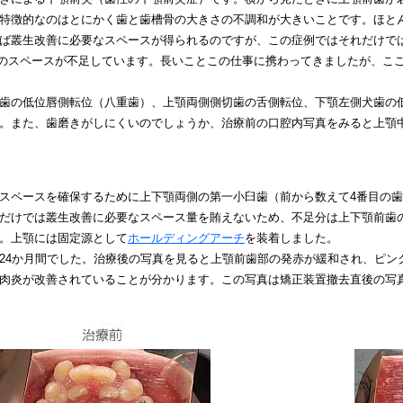
特徴的なのはとにかく歯と歯槽骨の大きさの不調和が大きいことです。ほと
ば叢生改善に必要なスペースが得られるのですが、この症例ではそれだけで
後のスペースが不足しています。長いことこの仕事に携わってきましたが、こ
歯の低位唇側転位（八重歯）、上顎両側側切歯の舌側転位、下顎左側犬歯の
。また、歯磨きがしにくいのでしょうか、治療前の口腔内写真をみると上顎
スペースを確保するために上下顎両側の第一小臼歯（前から数えて4番目の
だけでは叢生改善に必要なスペース量を賄えないため、不足分は上下顎前歯
。上顎には固定源として
ホールディングアーチ
を装着しました。
24か月間でした。治療後の写真を見ると上顎前歯部の発赤が緩和され、ピン
肉炎が改善されていることが分かります。この写真は矯正装置撤去直後の写