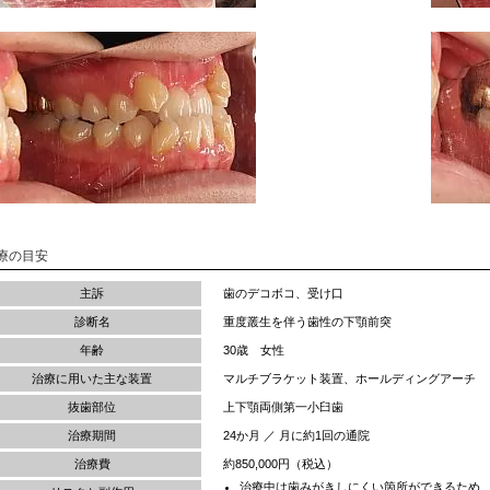
療の目安
主訴
歯のデコボコ、受け口
診断名
重度叢生を伴う歯性の下顎前突
年齢
30歳 女性
治療に用いた主な装置
マルチブラケット装置、ホールディングアーチ
抜歯部位
上下顎両側第一小臼歯
治療期間
24か月 ／ 月に約1回の通院
治療費
約850,000円（税込）
治療中は歯みがきしにくい箇所ができるため