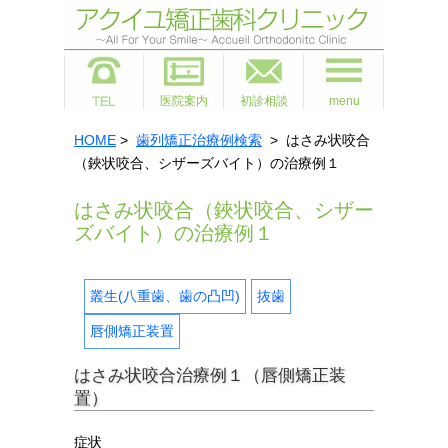
医院案内
初診相談
menu
HOME
>
歯列矯正治療例検索
> はさみ状咬合
（鋏状咬合、シザーズバイト）の治療例１
はさみ状咬合（鋏状咬合、シザー
ズバイト）の治療例１
叢生(八重歯、歯の凸凹)
抜歯
唇側矯正装置
はさみ状咬合治療例１（唇側矯正装
置）
症状