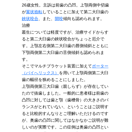
26歳女性。主訴は前歯の凸凹。上顎両側中切歯
が
翼状捻転
していることに加えて第二大臼歯の
鋏状咬合
、また、
開咬
傾向も認められます。
治療
叢生については軽度ですが、治療サイドからす
ると第二大臼歯の鋏状咬合がちょっと厄介で
す。上顎左右側第二大臼歯の唇側傾斜とともに
下顎両側第二大臼歯の舌側傾斜も認められま
す。
そこでマルチブラケット装置に加えて
ポーター
（バイへリックス）
を用いて上顎両側第二大臼
歯の幅径を狭めることにしました。
上顎両側第三大臼歯（親しらず）が存在してい
たので抜歯しました。一般的に患者様は前歯の
凸凹に対しては歯と顎（歯槽骨）の大きさのバ
ランスがとれていない、ということはご説明す
ると比較的すんなりとご理解いただけるのです
が、奥歯の凸凹に関してはなかなかご説明が難
しいのが実際です。この症例は奥歯の凸凹とい