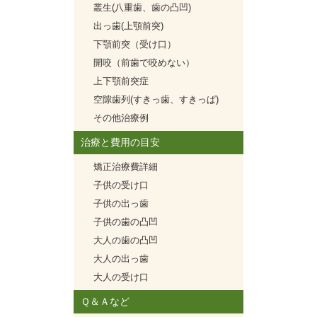
叢生(八重歯、歯の凸凹)
出っ歯(上顎前突)
下顎前突（受け口）
開咬（前歯で咬めない）
上下顎前突症
空隙歯列(すきっ歯、すきっぱ)
その他治療例
治療と費用の目安
矯正治療費詳細
子供の受け口
子供の出っ歯
子供の歯の凸凹
大人の歯の凸凹
大人の出っ歯
大人の受け口
Ｑ＆Ａなど