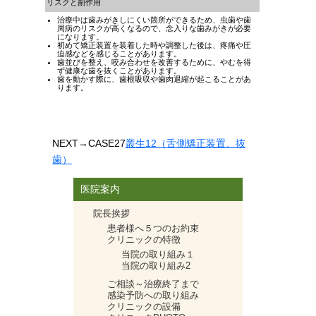
リスクと副作用
治療中は歯みがきしにくい箇所ができるため、虫歯や歯
周病のリスクが高くなるので、念入りな歯みがきが必要
になります。
初めて矯正装置を装着した時や調整した後は、疼痛や圧
迫感などを感じることがあります。
歯並びを整え、咬み合わせを改善するために、やむを得
ず健康な歯を抜くことがあります。
歯を動かす際に、歯根吸収や歯肉退縮が起こることがあ
ります。
NEXT
→CASE27
叢生12（舌側矯正装置、抜
歯）
医院案内
院長挨拶
患者様へ５つのお約束
クリニックの特徴
当院の取り組み１
当院の取り組み2
ご相談～治療終了まで
感染予防への取り組み
クリニックの設備