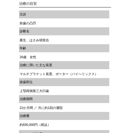
治療の目安
主訴
前歯の凸凹
診断名
叢生、はさみ状咬合
年齢
26歳 女性
治療に用いた主な装置
マルチブラケット装置、ポーター（バイへリックス）
抜歯部位
上顎両側第三大臼歯
治療期間
22か月間 ／ 月に約1回の通院
治療費
約830,000円（税込）