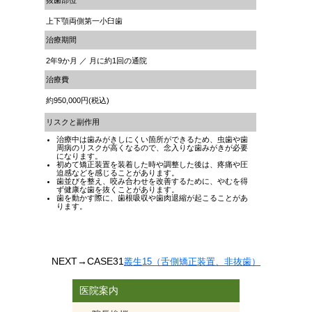
抜歯部位
上下顎両側第一小臼歯
治療期間
2年9か月 ／ 月に約1回の通院
治療費
約950,000円(税込)
リスクと副作用
治療中は歯みがきしにくい箇所ができるため、虫歯や歯
周病のリスクが高くなるので、念入りな歯みがきが必要
になります。
初めて矯正装置を装着した時や調整した後は、疼痛や圧
迫感などを感じることがあります。
歯並びを整え、咬み合わせを改善するために、やむを得
ず健康な歯を抜くことがあります。
歯を動かす際に、歯根吸収や歯肉退縮が起こることがあ
ります。
NEXT
→CASE31
叢生15（舌側矯正装置、非抜歯）
医院案内