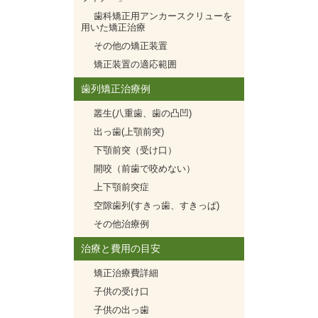
歯科矯正用アンカースクリューを
用いた矯正治療
その他の矯正装置
矯正装置の適応範囲
歯列矯正治療例
叢生(八重歯、歯の凸凹)
出っ歯(上顎前突)
下顎前突（受け口）
開咬（前歯で咬めない）
上下顎前突症
空隙歯列(すきっ歯、すきっぱ)
その他治療例
治療と費用の目安
矯正治療費詳細
子供の受け口
子供の出っ歯