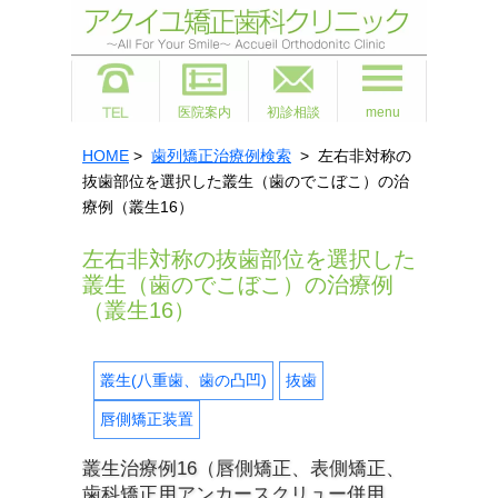
医院案内
初診相談
menu
HOME
>
歯列矯正治療例検索
> 左右非対称の
抜歯部位を選択した叢生（歯のでこぼこ）の治
療例（叢生16）
左右非対称の抜歯部位を選択した
叢生（歯のでこぼこ）の治療例
（叢生16）
叢生(八重歯、歯の凸凹)
抜歯
唇側矯正装置
叢生治療例16（唇側矯正、表側矯正、
歯科矯正用アンカースクリュー併用、