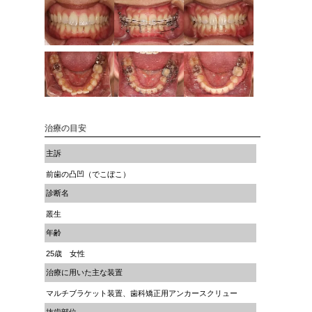
治療の目安
主訴
前歯の凸凹（でこぼこ）
診断名
叢生
年齢
25歳 女性
治療に用いた主な装置
マルチブラケット装置、歯科矯正用アンカースクリュー