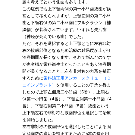
題を考えてという側面もあります。
この症例でも上下顎両側の第一小臼歯抜歯が候
補として考えられますが、上顎左側の第二小臼
歯と下顎右側の第二小臼歯にフルクラウン（補
綴物）が装着されています。いずれも失活歯
（神経が死んでいる歯）でした。
ただ、それを選択すると上下顎ともに左右非対
称の抜歯部位となるため治療の難易度が上がり
治療期間が長くなります。それで悩んだのです
が患者様が歯科衛生士だったこともあり治療期
間が長くなることと、左右非対称の力系を補正
するために
歯科矯正用アンカースクリュー（ミ
ニインプラント）
を使用することの了承を得ま
したので上顎左側第二小臼歯（5番）、上顎右
側第一小臼歯（4番）、下顎左側第一小臼歯（4
番）、下顎右側第二小臼歯（5番）抜歯という
上下顎左右で非対称な抜歯部位を選択して治療
を開始しました。
左右非対称の抜歯部位を選択したことによる固
定源歯数の違いを補正するために5本の矯正用