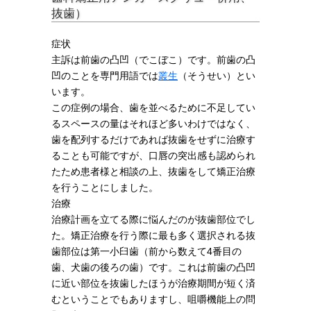
抜歯）
症状
主訴は前歯の凸凹（でこぼこ）です。前歯の凸
凹のことを専門用語では
叢生
（そうせい）とい
います。
この症例の場合、歯を並べるために不足してい
るスペースの量はそれほど多いわけではなく、
歯を配列するだけであれば抜歯をせずに治療す
ることも可能ですが、口唇の突出感も認められ
たため患者様と相談の上、抜歯をして矯正治療
を行うことにしました。
治療
治療計画を立てる際に悩んだのが抜歯部位でし
た。矯正治療を行う際に最も多く選択される抜
歯部位は第一小臼歯（前から数えて4番目の
歯、犬歯の後ろの歯）です。これは前歯の凸凹
に近い部位を抜歯したほうが治療期間が短く済
むということでもありますし、咀嚼機能上の問