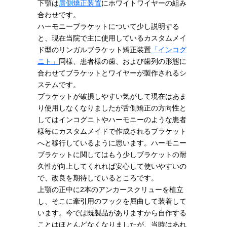
下顎は
唇側矯正装置
にホワイトワイヤーの組み
合わせです。
ハーモニーブラケットについて少し説明する
と、現在当院で主に使用しているカスタムメイ
ド型のリンガルブラケット矯正装置
「インコグ
ニト」
同様、患者様の歯、および歯列の形態に
合わせてブラケットとワイヤーが製作されるシ
ステムです。
ブラケットが破損しやすい気がして現在はあま
り使用しなくなりましたが舌側矯正の方向性と
してはインコグニトやハーモニーのような患者
様毎にカスタムメイドで作成されるブラケット
へと移行しているように思います。ハーモニー
ブラケットに関してはもう少しブラケットの耐
久性が向上してくれれば安心して使いやすいの
で、改良を期待しているところです。
上顎の正中に2本のアンカースクリューを植立
し、そこに牽引用のフックを屈曲して装着して
います。今では既製品がありますから自作する
ことはほとんどなくなりましたが、当時はあれ