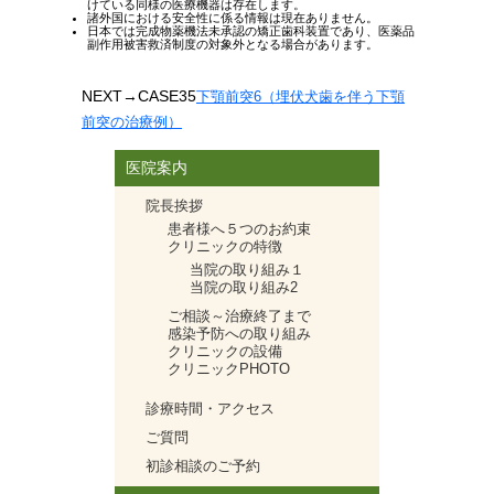
けている同様の医療機器は存在します。
諸外国における安全性に係る情報は現在ありません。
日本では完成物薬機法未承認の矯正歯科装置であり、医薬品
副作用被害救済制度の対象外となる場合があります。
NEXT
→CASE35
下顎前突6（埋伏犬歯を伴う下顎
前突の治療例）
医院案内
院長挨拶
患者様へ５つのお約束
クリニックの特徴
当院の取り組み１
当院の取り組み2
ご相談～治療終了まで
感染予防への取り組み
クリニックの設備
クリニックPHOTO
診療時間・アクセス
ご質問
初診相談のご予約