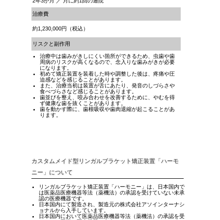
2年3か月 ／ 月に約1回の通院
治療費
約1,230,000円（税込）
リスクと副作用
治療中は歯みがきしにくい箇所ができるため、虫歯や歯
周病のリスクが高くなるので、念入りな歯みがきが必要
になります。
初めて矯正装置を装着した時や調整した後は、疼痛や圧
迫感などを感じることがあります。
また、治療当初は装置が舌にあたり、発音のしづらさや
食べづらさなど感じることがあります。
歯並びを整え、咬み合わせを改善するために、やむを得
ず健康な歯を抜くことがあります。
歯を動かす際に、歯根吸収や歯肉退縮が起こることがあ
ります。
カスタムメイド型リンガルブラケット矯正装置「ハーモ
ニー」について
リンガルブラケット矯正装置「ハーモニー」は、日本国内で
は医薬品医療機器等法（薬機法）の承認を受けていない未承
認の医療機器です。
日本国内にて製造され、製造元の株式会社アソインターナシ
ョナルから入手しています。
日本国内において医薬品医療機器等法（薬機法）の承認を受