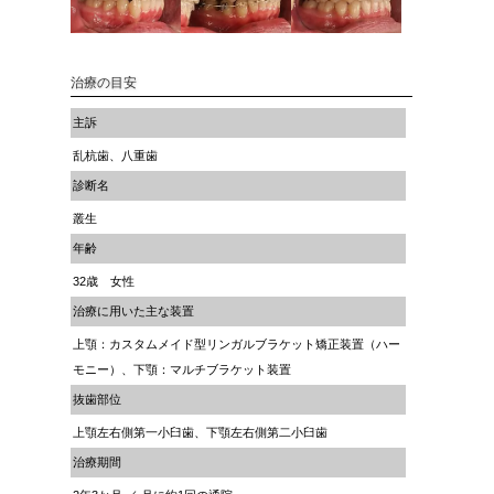
治療の目安
主訴
乱杭歯、八重歯
診断名
叢生
年齢
32歳 女性
治療に用いた主な装置
上顎：カスタムメイド型リンガルブラケット矯正装置（ハー
モニー）、下顎：マルチブラケット装置
抜歯部位
上顎左右側第一小臼歯、下顎左右側第二小臼歯
治療期間