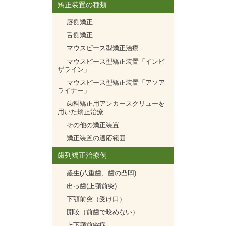
矯正装置の種類
唇側矯正
舌側矯正
マウスピース型矯正治療
マウスピース型矯正装置「インビ
ザライン」
マウスピース型矯正装置「アソア
ライナー」
歯科矯正用アンカースクリューを
用いた矯正治療
その他の矯正装置
矯正装置の適応範囲
歯列矯正治療例
叢生(八重歯、歯の凸凹)
出っ歯(上顎前突)
下顎前突（受け口）
開咬（前歯で咬めない）
上下顎前突症