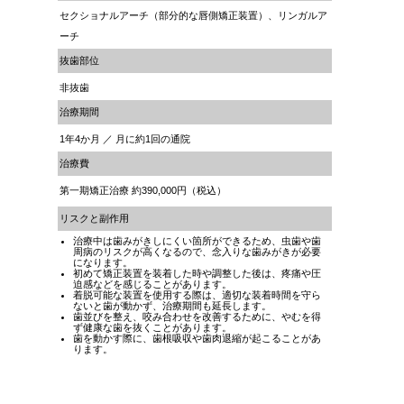
セクショナルアーチ（部分的な唇側矯正装置）、リンガルア
ーチ
抜歯部位
非抜歯
治療期間
1年4か月 ／ 月に約1回の通院
治療費
第一期矯正治療 約390,000円（税込）
リスクと副作用
治療中は歯みがきしにくい箇所ができるため、虫歯や歯
周病のリスクが高くなるので、念入りな歯みがきが必要
になります。
初めて矯正装置を装着した時や調整した後は、疼痛や圧
迫感などを感じることがあります。
着脱可能な装置を使用する際は、適切な装着時間を守ら
ないと歯が動かず、治療期間も延長します。
歯並びを整え、咬み合わせを改善するために、やむを得
ず健康な歯を抜くことがあります。
歯を動かす際に、歯根吸収や歯肉退縮が起こることがあ
ります。