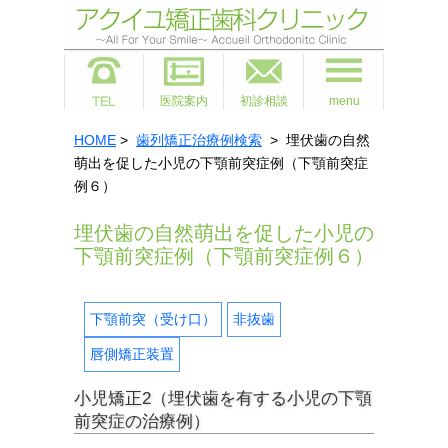
医院案内
初診相談
menu
HOME
>
歯列矯正治療例検索
> 埋伏歯の自然
萌出を促した小児の下顎前突症例（下顎前突症
例６）
埋伏歯の自然萌出を促した小児の
下顎前突症例（下顎前突症例６）
下顎前突（受け口）
非抜歯
唇側矯正装置
小児矯正2（埋伏歯を有する小児の下顎
前突症の治療例）