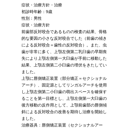
症状・治療方針・治療
初診時年齢：9歳
性別：男性
症状・治療方針
前歯部反対咬合であるものの検査の結果、骨格
的な要因の小さな反対咬合でした（前歯の傾き
による反対咬合＝歯性の反対咬合）。また、虫
歯が非常に多く、上顎左側第二乳臼歯の早期喪
失により上顎左側第一大臼歯が手前に移動した
結果、上顎左側第二小臼歯の埋伏をきたしてい
ました。
上顎に唇側矯正装置（部分矯正＝セクショナル
アーチ）、固定源としてリンガルアーチを使用
し上顎左側第二小臼歯の萌出スペースを確保す
ることを第一目標とし、上顎左側第一大臼歯の
後方移動の反作用として、上顎前歯部の唇側傾
斜による反対咬合の改善を期待し治療を開始し
ました。
治療器具：唇側矯正装置（セクショナルアー