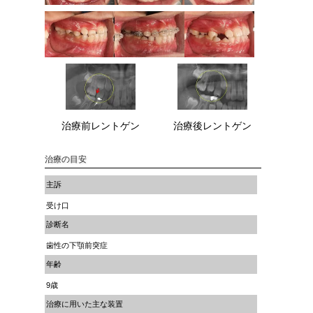
治療前レントゲン
治療後レントゲン
治療の目安
主訴
受け口
診断名
歯性の下顎前突症
年齢
9歳
治療に用いた主な装置