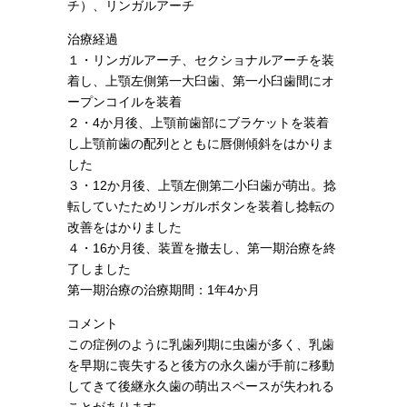
チ）、リンガルアーチ
治療経過
１・リンガルアーチ、セクショナルアーチを装
着し、上顎左側第一大臼歯、第一小臼歯間にオ
ープンコイルを装着
２・4か月後、上顎前歯部にブラケットを装着
し上顎前歯の配列とともに唇側傾斜をはかりま
した
３・12か月後、上顎左側第二小臼歯が萌出。捻
転していたためリンガルボタンを装着し捻転の
改善をはかりました
４・16か月後、装置を撤去し、第一期治療を終
了しました
第一期治療の治療期間：1年4か月
コメント
この症例のように乳歯列期に虫歯が多く、乳歯
を早期に喪失すると後方の永久歯が手前に移動
してきて後継永久歯の萌出スペースが失われる