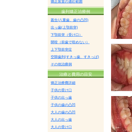
矯正装置の適応範囲
歯列矯正治療例
叢生(八重歯、歯の凸凹)
出っ歯(上顎前突)
下顎前突（受け口）
開咬（前歯で咬めない）
上下顎前突症
空隙歯列(すきっ歯、すきっぱ)
その他治療例
治療と費用の目安
矯正治療費詳細
子供の受け口
子供の出っ歯
子供の歯の凸凹
大人の歯の凸凹
大人の出っ歯
大人の受け口