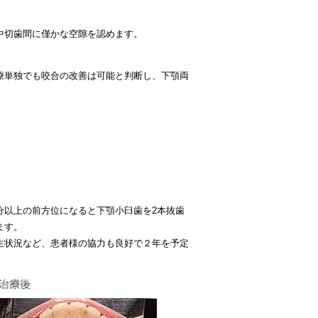
中切歯間に僅かな空隙を認めます。
療単独でも咬合の改善は可能と判断し、下顎両
分以上の前方位になると下顎小臼歯を2本抜歯
ます。
生状況など、患者様の協力も良好で２年を予定