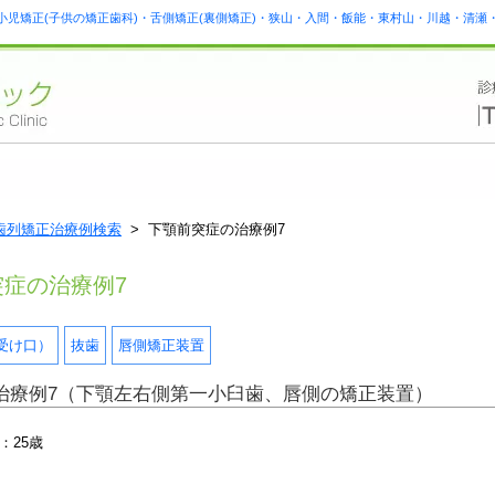
小児矯正(子供の矯正歯科)・舌側矯正(裏側矯正)・狭山・入間・飯能・東村山・川越・清
歯列矯正治療例検索
> 下顎前突症の治療例7
突症の治療例7
受け口）
抜歯
唇側矯正装置
治療例7（下顎左右側第一小臼歯、唇側の矯正装置）
：25歳