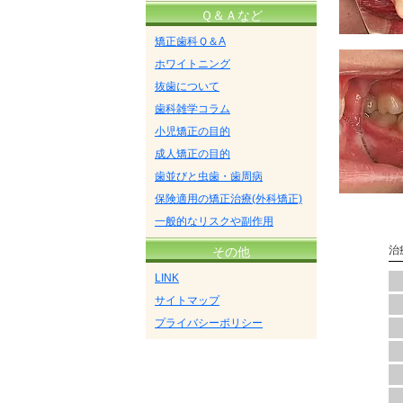
Ｑ＆Ａなど
矯正歯科Ｑ＆A
ホワイトニング
抜歯について
歯科雑学コラム
小児矯正の目的
成人矯正の目的
歯並びと虫歯・歯周病
保険適用の矯正治療(外科矯正)
一般的なリスクや副作用
治
その他
LINK
サイトマップ
プライバシーポリシー