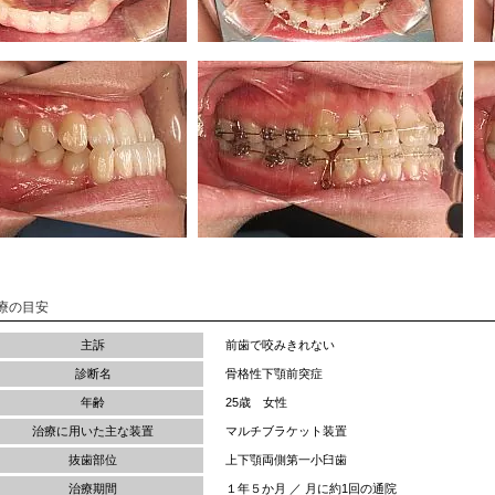
療の目安
主訴
前歯で咬みきれない
診断名
骨格性下顎前突症
年齢
25歳 女性
治療に用いた主な装置
マルチブラケット装置
抜歯部位
上下顎両側第一小臼歯
治療期間
１年５か月 ／ 月に約1回の通院