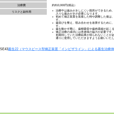
治療費
約810,000円(税込）
治療中は歯みがきしにくい箇所ができるため
リスクと副作用
入りな歯みがきが必要になります。
初めて矯正装置を装着した時や調整した後は
す。
歯並びを整え、咬み合わせを改善するために
す。
歯を動かす際に、歯根吸収や歯肉退縮が起こ
矯正治療の成功には患者様の協力が必要です
初期待していた治療結果が得られないことが
通りに使用していただきますようお願いいた
SE43
叢生22（マウスピース型矯正装置「インビザライン」による叢生治療