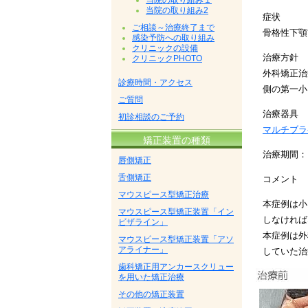
当院の取り組み１
当院の取り組み2
症状
ご相談～治療終了まで
骨格性下顎
感染予防への取り組み
クリニックの設備
治療方針
クリニックPHOTO
外科矯正治
診療時間・アクセス
側の第一小
ご質問
治療器具
初診相談のご予約
マルチブラ
矯正装置の種類
治療期間：
唇側矯正
舌側矯正
コメント
マウスピース型矯正治療
本症例は小
マウスピース型矯正装置「イン
しなければ
ビザライン」
本症例は外
マウスピース型矯正装置「アソ
アライナー」
していた治
歯科矯正用アンカースクリュー
を用いた矯正治療
その他の矯正装置