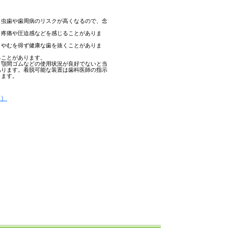
、虫歯や歯周病のリスクが高くなるので、念
、疼痛や圧迫感などを感じることがありま
、やむを得ず健康な歯を抜くことがありま
ることがあります。
。顎間ゴムなどの使用状況が良好でないと当
あります。着脱可能な装置は歯科医師の指示
します。
例）