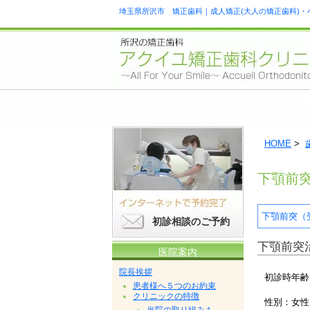
埼玉県所沢市 矯正歯科｜成人矯正(大人の矯正歯科)・
HOME
>
下顎前
下顎前突（
初診相談のご予約
下顎前突
医院案内
院長挨拶
初診時年齢
患者様へ５つのお約束
クリニックの特徴
性別：女性