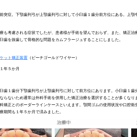
前突症。下顎歯列弓が上顎歯列弓に対して小臼歯１歯分前方位にある。上顎
療も考慮される症状でしたが、患者様が手術を望んでおらず、また、矯正治
臼歯を抜歯して骨格的な問題をカムフラージュすることにしました。
ケット矯正装置
（ピーチゴールドワイヤー）
１年５か月
臼歯１歯分下顎歯列弓が上顎歯列弓に対して前方位にあります。小臼歯１歯
ならないため通常は外科手術を併用した矯正治療を選択することが多くなり
科矯正とのボーダーラインケースといえます。顎間ゴムの使用状況や口腔衛
療期間も１年５か月で済みました。