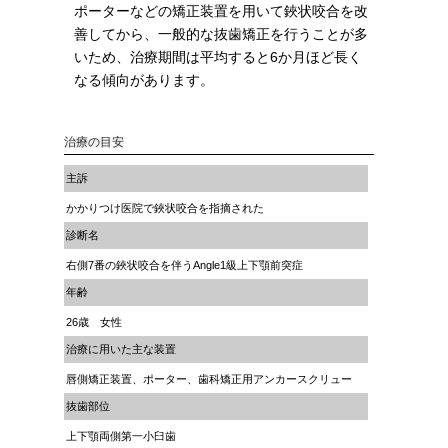
ポーターなどの矯正装置を用いて鋏状咬合を改
善してから、一般的な抜歯矯正を行うことが多
いため、治療期間は平均すると6か月ほど長く
なる傾向があります。
治療の目安
主訴
かかりつけ医院で鋏状咬合を指摘された
診断名
右側7番の鋏状咬合を伴うAngle1級上下顎前突症
年齢
26歳 女性
治療に用いた主な装置
唇側矯正装置、ポーター、歯科矯正用アンカースクリュー
抜歯部位
上下顎両側第一小臼歯