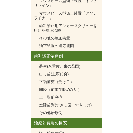
マウスピース型矯正装置「インビ
ザライン」
マウスピース型矯正装置「アソア
ライナー」
歯科矯正用アンカースクリューを
用いた矯正治療
その他の矯正装置
矯正装置の適応範囲
歯列矯正治療例
叢生(八重歯、歯の凸凹)
出っ歯(上顎前突)
下顎前突（受け口）
開咬（前歯で咬めない）
上下顎前突症
空隙歯列(すきっ歯、すきっぱ)
その他治療例
治療と費用の目安