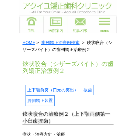
医院案内
初診相談
menu
HOME
>
歯列矯正治療例検索
> 鋏状咬合（シ
ザーズバイト）の歯列矯正治療例２
鋏状咬合（シザーズバイト）の歯
列矯正治療例２
上下顎前突（口元の突出）
抜歯
唇側矯正装置
鋏状咬合の治療例２
（上下顎両側第一
小臼歯抜歯）
症状・治療方針・治療