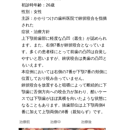
初診時年齢：26歳
性別：女性
主訴：かかりつけの歯科医院で鋏状咬合を指摘
された
症状・治療方針
上下顎前歯部に軽度な凸凹（叢生）が認められ
ます。また、右側7番が鋏状咬合となっていま
す。多くの患者様にとって前歯の凸凹は自覚し
やすいと思いますが、鋏状咬合は奥歯の凸凹と
もいえます。
本症例においては右側の7番が下顎7番の頬側に
位置しており咬み合っていません。
鋏状咬合を放置すると咀嚼によって断続的に下
顎歯に舌側方向への咬合力が加わり、酷いケー
スでは下顎歯がほぼ真横を向いたような状態に
なることもあります。抜歯部位は上下顎両側4
番に加えて上顎両側の8番（親知らず）です。