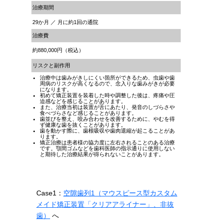
治療期間
29か月 ／ 月に約1回の通院
治療費
約880,000円（税込）
リスクと副作用
治療中は歯みがきしにくい箇所ができるため、虫歯や歯
周病のリスクが高くなるので、念入りな歯みがきが必要
になります。
初めて矯正装置を装着した時や調整した後は、疼痛や圧
迫感などを感じることがあります。
また、治療当初は装置が舌にあたり、発音のしづらさや
食べづらさなど感じることがあります。
歯並びを整え、咬み合わせを改善するために、やむを得
ず健康な歯を抜くことがあります。
歯を動かす際に、歯根吸収や歯肉退縮が起こることがあ
ります。
矯正治療は患者様の協力度に左右されることのある治療
です。顎間ゴムなどを歯科医師の指示通りに使用しない
と期待した治療結果が得られないことがあります。
Case1：
空隙歯列1（マウスピース型カスタム
メイド矯正装置「クリアアライナー」
、非抜
歯）
へ