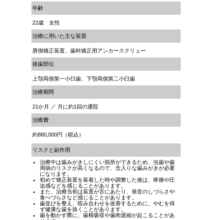
年齢
22歳 女性
治療に用いた主な装置
唇側矯正装置、歯科矯正用アンカースクリュー
抜歯部位
上顎両側第一小臼歯、下顎両側第二小臼歯
治療期間
21か月 ／ 月に約1回の通院
治療費
約880,000円（税込）
リスクと副作用
治療中は歯みがきしにくい箇所ができるため、虫歯や歯
周病のリスクが高くなるので、念入りな歯みがきが必要
になります。
初めて矯正装置を装着した時や調整した後は、疼痛や圧
迫感などを感じることがあります。
また、治療当初は装置が舌にあたり、発音のしづらさや
食べづらさなど感じることがあります。
歯並びを整え、咬み合わせを改善するために、やむを得
ず健康な歯を抜くことがあります。
歯を動かす際に、歯根吸収や歯肉退縮が起こることがあ