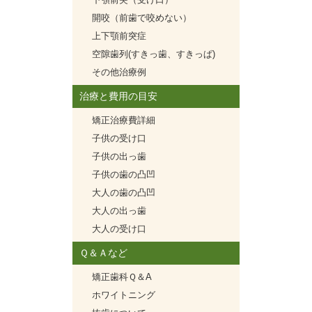
開咬（前歯で咬めない）
上下顎前突症
空隙歯列(すきっ歯、すきっぱ)
その他治療例
治療と費用の目安
矯正治療費詳細
子供の受け口
子供の出っ歯
子供の歯の凸凹
大人の歯の凸凹
大人の出っ歯
大人の受け口
Ｑ＆Ａなど
矯正歯科Ｑ＆A
ホワイトニング