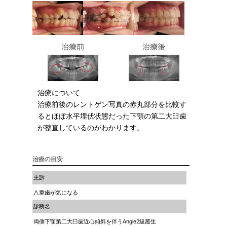
治療について
治療前後のレントゲン写真の赤丸部分を比較す
るとほぼ水平埋伏状態だった下顎の第二大臼歯
が整直しているのがわかります。
治療の目安
主訴
八重歯が気になる
診断名
両側下顎第二大臼歯近心傾斜を伴うAngle2級叢生