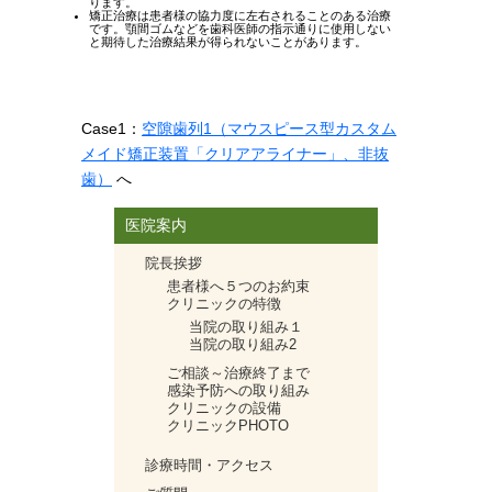
ります。
矯正治療は患者様の協力度に左右されることのある治療
です。顎間ゴムなどを歯科医師の指示通りに使用しない
と期待した治療結果が得られないことがあります。
Case1：
空隙歯列1（マウスピース型カスタム
メイド矯正装置「クリアアライナー」
、非抜
歯）
へ
医院案内
院長挨拶
患者様へ５つのお約束
クリニックの特徴
当院の取り組み１
当院の取り組み2
ご相談～治療終了まで
感染予防への取り組み
クリニックの設備
クリニックPHOTO
診療時間・アクセス