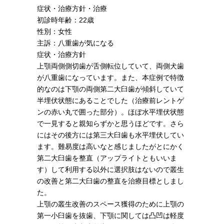
症状・治療方針・治療
初診時年齢：22歳
性別：女性
主訴：八重歯が気になる
症状・治療方針
上顎両側側切歯が舌側転位していて、両側犬歯
が八重歯になっています。また、本症例で特徴
的なのは下顎の両側第二大臼歯が傾斜していて
半埋伏状態にあることでした（治療前レントゲ
ンの赤い丸で囲った部分）。ほぼ水平埋伏状態
で一見すると親知らずかと思うほどです。さら
にはその後方には第三大臼歯も水平埋伏してい
ます。難易度は高いなと感じましたがとにかく
第二大臼歯を整直（アップライトともいいま
す）して利用する以外に選択肢はないので叢生
の改善と第二大臼歯の整直を治療目標としまし
た。
上顎の叢生改善のスペース獲得のために上顎の
第一小臼歯を抜歯、下顎に関しては凸凹は軽度