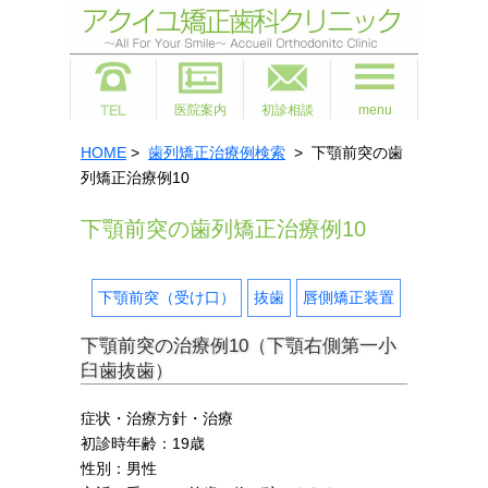
医院案内
初診相談
menu
HOME
>
歯列矯正治療例検索
> 下顎前突の歯
列矯正治療例10
下顎前突の歯列矯正治療例10
下顎前突（受け口）
抜歯
唇側矯正装置
下顎前突の治療例10
（下顎右側第一小
臼歯抜歯）
症状・治療方針・治療
初診時年齢：19歳
性別：男性