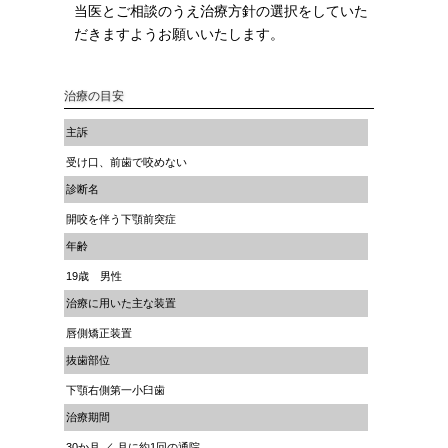
当医とご相談のうえ治療方針の選択をしていた
だきますようお願いいたします。
治療の目安
主訴
受け口、前歯で咬めない
診断名
開咬を伴う下顎前突症
年齢
19歳 男性
治療に用いた主な装置
唇側矯正装置
抜歯部位
下顎右側第一小臼歯
治療期間
30か月 ／ 月に約1回の通院