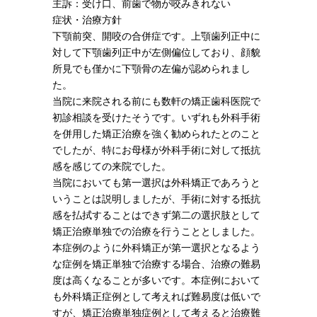
主訴：受け口、前歯で物が咬みきれない
症状・治療方針
下顎前突、開咬の合併症です。上顎歯列正中に
対して下顎歯列正中が左側偏位しており、顔貌
所見でも僅かに下顎骨の左偏が認められまし
た。
当院に来院される前にも数軒の矯正歯科医院で
初診相談を受けたそうです。いずれも外科手術
を併用した矯正治療を強く勧められたとのこと
でしたが、特にお母様が外科手術に対して抵抗
感を感じての来院でした。
当院においても第一選択は外科矯正であろうと
いうことは説明しましたが、手術に対する抵抗
感を払拭することはできず第二の選択肢として
矯正治療単独での治療を行うこととしました。
本症例のように外科矯正が第一選択となるよう
な症例を矯正単独で治療する場合、治療の難易
度は高くなることが多いです。本症例において
も外科矯正症例として考えれば難易度は低いで
すが、矯正治療単独症例として考えると治療難