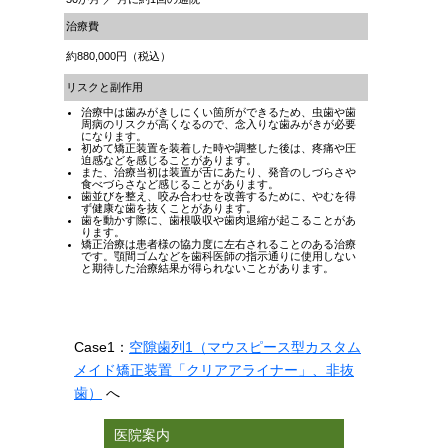
治療費
約880,000円（税込）
リスクと副作用
治療中は歯みがきしにくい箇所ができるため、虫歯や歯
周病のリスクが高くなるので、念入りな歯みがきが必要
になります。
初めて矯正装置を装着した時や調整した後は、疼痛や圧
迫感などを感じることがあります。
また、治療当初は装置が舌にあたり、発音のしづらさや
食べづらさなど感じることがあります。
歯並びを整え、咬み合わせを改善するために、やむを得
ず健康な歯を抜くことがあります。
歯を動かす際に、歯根吸収や歯肉退縮が起こることがあ
ります。
矯正治療は患者様の協力度に左右されることのある治療
です。顎間ゴムなどを歯科医師の指示通りに使用しない
と期待した治療結果が得られないことがあります。
Case1：
空隙歯列1（マウスピース型カスタム
メイド矯正装置「クリアアライナー」
、非抜
歯）
へ
医院案内