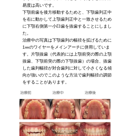
易度は高いです。
下顎前歯を後方移動するためと、下顎歯列正中
を右に動かして上顎歯列正中と一致させるため
に下顎右側第一小臼歯を抜歯することにしまし
た。
治療中の写真は下顎歯列の幅径を拡げるために
1㎜のワイヤーをメインアーチに併用していま
す。片顎抜歯（代表的には上顎前突の際の上顎
抜歯、下顎前突の際の下顎抜歯）の場合、抜歯
した歯列幅径が対合歯列に対して小さくなる傾
向が強いのでこのような方法で歯列幅径の調節
をすることがあります。