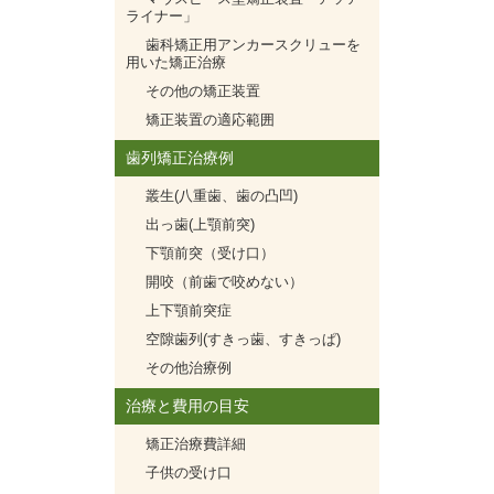
ライナー」
歯科矯正用アンカースクリューを
用いた矯正治療
その他の矯正装置
矯正装置の適応範囲
歯列矯正治療例
叢生(八重歯、歯の凸凹)
出っ歯(上顎前突)
下顎前突（受け口）
開咬（前歯で咬めない）
上下顎前突症
空隙歯列(すきっ歯、すきっぱ)
その他治療例
治療と費用の目安
矯正治療費詳細
子供の受け口