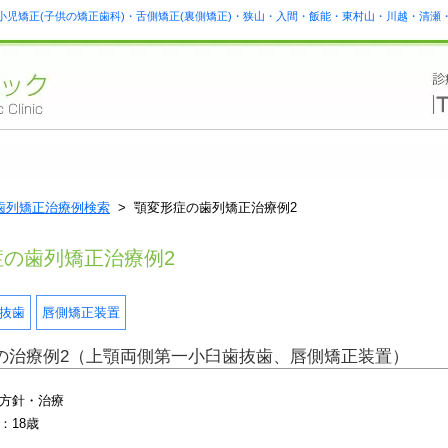
小児矯正(子供の矯正歯科)・舌側矯正(裏側矯正)・狭山・入間・飯能・東村山・川越・清
歯列矯正治療例検索
> 顎変形症の歯列矯正治療例2
症の歯列矯正治療例2
抜歯
唇側矯正装置
の治療例2
（上顎両側第一小臼歯抜歯、唇側矯正装置）
方針・治療
：18歳