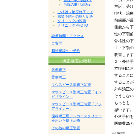
当院の取り組み１
当院の取り組み2
主訴：受け
ご相談～治療終了まで
症状・治療
感染予防への取り組み
前歯部が反
クリニックの設備
クリニックPHOTO
側貌から下
性の下顎前
診療時間・アクセス
骨格性の下
ご質問
１・下顎の
初診相談のご予約
改善します
矯正装置の種類
２・外科手
本症例にお
唇側矯正
することに
舌側矯正
することが
マウスピース型矯正治療
外科矯正の
マウスピース型矯正装置「イン
そうしない
ビザライン」
もっとも、
マウスピース型矯正装置「アソ
アライナー」
思います。
歯科矯正用アンカースクリュー
外科手術を
を用いた矯正治療
医療費25
その他の矯正装置