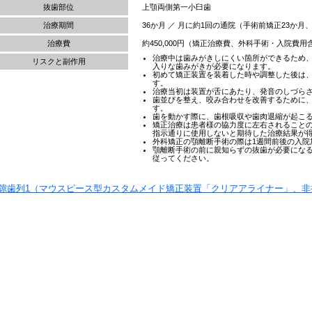
抜歯部位
上顎両側第一小臼歯
治療期間
36か月 ／ 月に約1回の通院（手術前矯正23か月
治療費
約450,000円（矯正治療費、外科手術・入院費
治療中は歯みがきしにくい箇所ができるため
リスクと副作用
入りな歯みがきが必要になります。
初めて矯正装置を装着した時や調整した後は
す。
治療当初は装置が舌にあたり、発音のしづら
歯並びを整え、咬み合わせを改善するために
す。
歯を動かす際に、歯根吸収や歯肉退縮が起こ
矯正治療は患者様の協力度に左右されること
指示通りに使用しないと期待した治療結果が
外科矯正の顎離断手術の際は1週間前後の入院
顎離断手術の前に親知らずの抜歯が必要にな
従ってください。
隙歯列1（マウスピース型カスタムメイド矯正装置「クリアアライナー」
、非