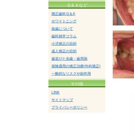
Ｑ＆Ａなど
矯正歯科Ｑ＆A
ホワイトニング
抜歯について
歯科雑学コラム
小児矯正の目的
成人矯正の目的
歯並びと虫歯・歯周病
保険適用の矯正治療(外科矯正)
一般的なリスクや副作用
その他
LINK
サイトマップ
プライバシーポリシー