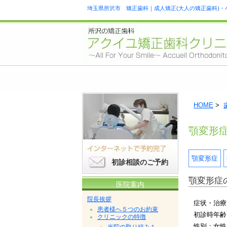
埼玉県所沢市 矯正歯科｜成人矯正(大人の矯正歯科)・
HOME
>
顎変形
顎変形症
初診相談のご予約
顎変形症
医院案内
院長挨拶
症状・治療
患者様へ５つのお約束
初診時年齢
クリニックの特徴
性別：女性