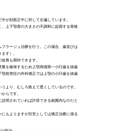
正中が顔面正中に対して左偏しています。
く、上下顎骨の大きさの不調和に起因する骨格
ムフラージュ治療を行う。この場合、歯並びは
きます）。
の改善も期待できます。
断量を確保するため上顎両側第一小臼歯を抜歯
下顎前突症の外科矯正では上顎の小臼歯を抜歯
いうより、むしろ敢えて悪くしているのです。
いからです。
に説明されていれば許容できる範囲内なのだと
かにもよりますが目安としては矯正治療に係る