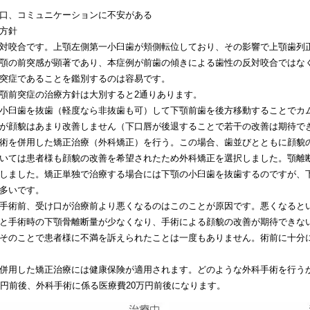
口、コミュニケーションに不安がある
方針
対咬合です。上顎左側第一小臼歯が頬側転位しており、その影響で上顎歯列
顎の前突感が顕著であり、本症例が前歯の傾きによる歯性の反対咬合ではな
突症であることを鑑別するのは容易です。
顎前突症の治療方針は大別すると2通りあります。
小臼歯を抜歯（軽度なら非抜歯も可）して下顎前歯を後方移動することでカ
が顔貌はあまり改善しません（下口唇が後退することで若干の改善は期待で
術を併用した矯正治療（外科矯正）を行う。この場合、歯並びとともに顔貌
いては患者様も顔貌の改善を希望されたため外科矯正を選択しました。顎離
しました。矯正単独で治療する場合には下顎の小臼歯を抜歯するのですが、
多いです。
手術前、受け口が治療前より悪くなるのはこのことが原因です。悪くなると
と手術時の下顎骨離断量が少なくなり、手術による顔貌の改善が期待できな
そのことで患者様に不満を訴えられたことは一度もありません。術前に十分
併用した矯正治療には健康保険が適用されます。どのような外科手術を行う
万円前後、外科手術に係る医療費20万円前後になります。