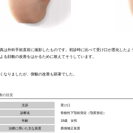
真は外科手術直前に撮影したものです。初診時に比べて受け口が悪化したよ
よる顔貌の改善をはかるために敢えてそうしています。
くなりましたが、側貌の改善も顕著でした。
療の目安
主訴
受け口
診断名
骨格性下顎前突症（顎変形症）
年齢
18歳 女性
治療に用いた主な装置
唇側矯正装置