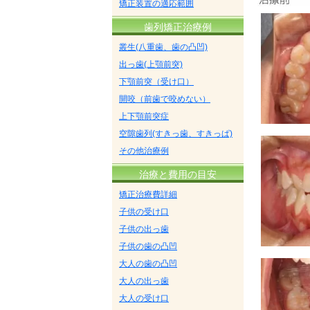
矯正装置の適応範囲
歯列矯正治療例
叢生(八重歯、歯の凸凹)
出っ歯(上顎前突)
下顎前突（受け口）
開咬（前歯で咬めない）
上下顎前突症
空隙歯列(すきっ歯、すきっぱ)
その他治療例
治療と費用の目安
矯正治療費詳細
子供の受け口
子供の出っ歯
子供の歯の凸凹
大人の歯の凸凹
大人の出っ歯
大人の受け口