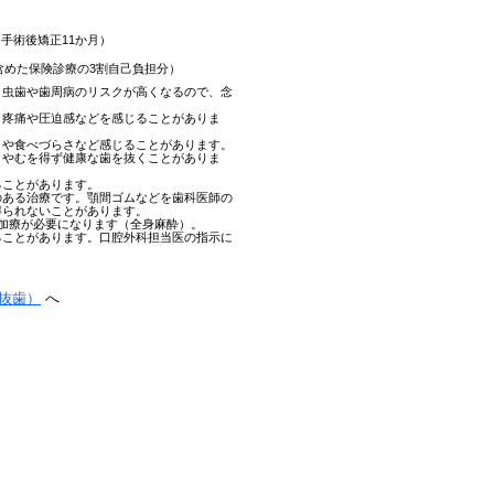
、手術後矯正11か月）
用含めた保険診療の3割自己負担分）
、虫歯や歯周病のリスクが高くなるので、念
、疼痛や圧迫感などを感じることがありま
さや食べづらさなど感じることがあります。
、やむを得ず健康な歯を抜くことがありま
ることがあります。
のある治療です。顎間ゴムなどを歯科医師の
得られないことがあります。
加療が必要になります（全身麻酔）。
ることがあります。口腔外科担当医の指示に
抜歯）
へ