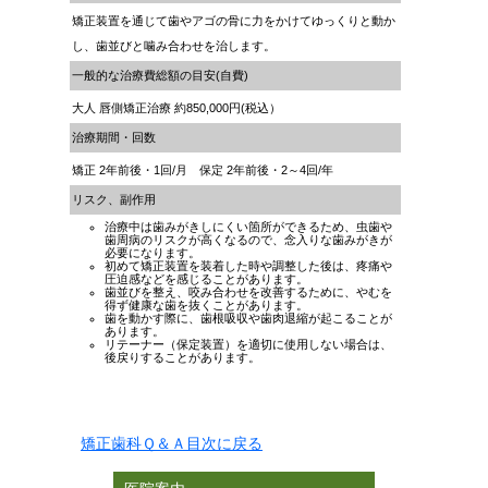
矯正装置を通じて歯やアゴの骨に力をかけてゆっくりと動か
し、歯並びと噛み合わせを治します。
一般的な治療費総額の目安(自費)
大人 唇側矯正治療 約850,000円(税込）
治療期間・回数
矯正 2年前後・1回/月 保定 2年前後・2～4回/年
リスク、副作用
治療中は歯みがきしにくい箇所ができるため、虫歯や
歯周病のリスクが高くなるので、念入りな歯みがきが
必要になります。
初めて矯正装置を装着した時や調整した後は、疼痛や
圧迫感などを感じることがあります。
歯並びを整え、咬み合わせを改善するために、やむを
得ず健康な歯を抜くことがあります。
歯を動かす際に、歯根吸収や歯肉退縮が起こることが
あります。
リテーナー（保定装置）を適切に使用しない場合は、
後戻りすることがあります。
矯正歯科Ｑ＆Ａ目次に戻る