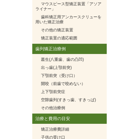
マウスピース型矯正装置「アソア
ライナー」
歯科矯正用アンカースクリューを
用いた矯正治療
その他の矯正装置
矯正装置の適応範囲
歯列矯正治療例
叢生(八重歯、歯の凸凹)
出っ歯(上顎前突)
下顎前突（受け口）
開咬（前歯で咬めない）
上下顎前突症
空隙歯列(すきっ歯、すきっぱ)
その他治療例
治療と費用の目安
矯正治療費詳細
子供の受け口