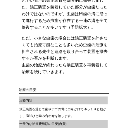
んでいるため矯正装置を部分的に撤去しまし
た。矯正装置を装着していた部分が虫歯だった
わけではないのですが、虫歯は臼歯の溝に沿っ
て進行するため虫歯が存在する一連の溝を全て
修復することが多いです（予防拡大）。
ただ、小さな虫歯の場合には矯正装置を外さな
くても治療可能なことも多いため虫歯の治療を
担当される先生と連絡を取り合って装置を撤去
するか否かを判断します。
虫歯の治療が終わったら矯正装置を再装着して
治療を続けていきます。
治療の目安
治療内容
矯正装置を通じて歯やアゴの骨に力をかけてゆっくりと動か
し、歯並びと噛み合わせを治します。
一般的な治療費総額の目安(自費)