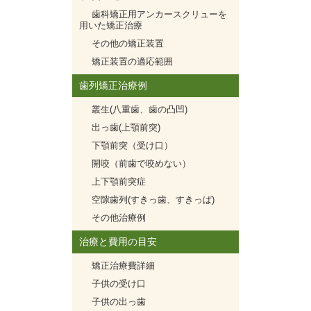
歯科矯正用アンカースクリューを
用いた矯正治療
その他の矯正装置
矯正装置の適応範囲
歯列矯正治療例
叢生(八重歯、歯の凸凹)
出っ歯(上顎前突)
下顎前突（受け口）
開咬（前歯で咬めない）
上下顎前突症
空隙歯列(すきっ歯、すきっぱ)
その他治療例
治療と費用の目安
矯正治療費詳細
子供の受け口
子供の出っ歯