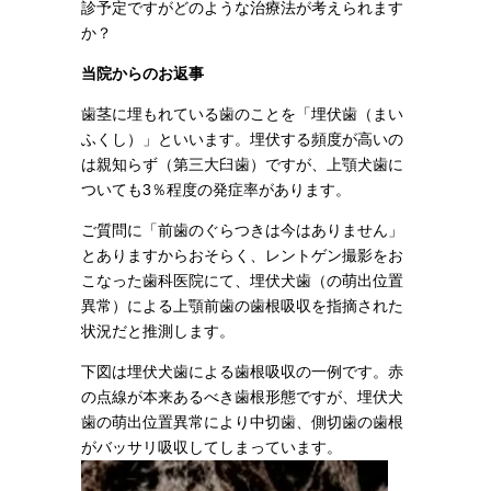
診予定ですがどのような治療法が考えられます
か？
当院からのお返事
歯茎に埋もれている歯のことを「埋伏歯（まい
ふくし）」といいます。埋伏する頻度が高いの
は親知らず（第三大臼歯）ですが、上顎犬歯に
ついても3％程度の発症率があります。
ご質問に「前歯のぐらつきは今はありません」
とありますからおそらく、レントゲン撮影をお
こなった歯科医院にて、埋伏犬歯（の萌出位置
異常）による上顎前歯の歯根吸収を指摘された
状況だと推測します。
下図は埋伏犬歯による歯根吸収の一例です。赤
の点線が本来あるべき歯根形態ですが、埋伏犬
歯の萌出位置異常により中切歯、側切歯の歯根
がバッサリ吸収してしまっています。