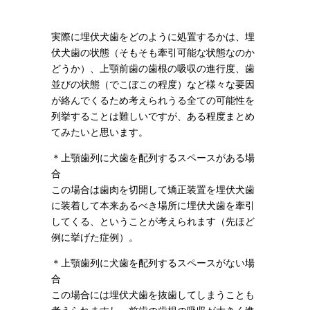
実際に埋伏犬歯をどのように処置するかは、埋
伏犬歯の状態（そもそも牽引可能な状態なのか
どうか）、上顎前歯の歯根の吸収の進行度、歯
並びの状態（でこぼこの程度）など様々な要因
が絡んでくるため考えられうる全ての可能性を
列挙することは難しいですが、ある程度まとめ
てみたいと思います。
＊上顎歯列に犬歯を配列するスペースがある場
合
この場合は歯肉を切開して矯正装置を埋伏犬歯
に装着して本来あるべき場所に埋伏犬歯を牽引
してくる、ということが考えられます（先ほど
例に挙げた症例）。
＊上顎歯列に犬歯を配列するスペースがない場
合
この場合には埋伏犬歯を抜歯してしまうことも