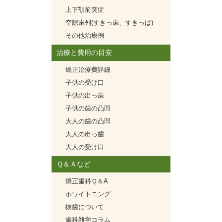
上下顎前突症
空隙歯列(すきっ歯、すきっぱ)
その他治療例
治療と費用の目安
矯正治療費詳細
子供の受け口
子供の出っ歯
子供の歯の凸凹
大人の歯の凸凹
大人の出っ歯
大人の受け口
Ｑ＆Ａなど
矯正歯科Ｑ＆A
ホワイトニング
抜歯について
歯科雑学コラム