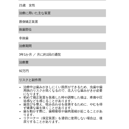
21歳 女性
治療に用いた主な装置
唇側矯正装置
抜歯部位
非抜歯
治療期間
3年1か月 ／ 月に約1回の通院
治療費
92万円
リスクと副作用
治療中は歯みがきしにくい箇所ができるため、虫歯や歯
周病のリスクが高くなるので、念入りな歯みがきが必要
になります。
初めて矯正装置を装着した時や調整した後は、疼痛や圧
迫感などを感じることがあります。
歯並びを整え、咬み合わせを改善するために、やむを得
ず健康な歯を抜くことがあります。
歯を動かす際に、歯根吸収や歯肉退縮が起こることがあ
ります。
リテーナー（保定装置）を適切に使用しない場合は、後
戻りすることがあります。