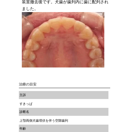
装置撤去後です。犬歯が歯列内に歯に配列され
ました。
治療の目安
主訴
すきっぱ
診断名
上顎両側犬歯埋伏を伴う空隙歯列
年齢