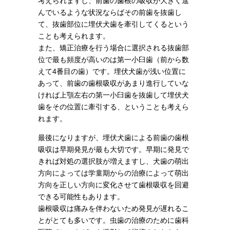
考えられますし、前歯の歯根の吸収が大きく進
んでいるような状況ならばその前歯を抜歯し
て、抜歯部位に埋伏犬歯を牽引してくるという
ことも考えられます。
また、矯正治療を行う場合に選択される抜歯部
位で最も頻度が高いのは第一小臼歯（前から数
えて4番目の歯）です。埋伏犬歯が浅い位置に
あって、前歯の歯根吸収があまり進行していな
ければ上顎左右の第一小臼歯を抜歯して埋伏犬
歯をその位置に牽引する、ということも考えら
れます。
最後になりますが、埋伏犬歯による前歯の歯根
吸収は早期発見が最も大切です。早期に発見で
きれば対処の選択肢が増えますし、犬歯の萌出
方向によっては学童期からの治療によって萌出
方向を正しい方向に変化させて歯根吸収を回避
できる可能性もあります。
歯根吸収は痛みを伴わないため発見が遅れるこ
とがとても多いです。虫歯の治療のために歯科