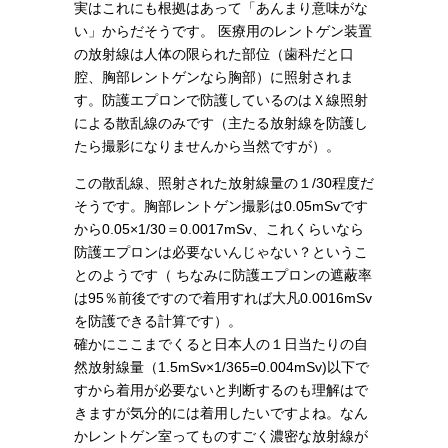
実はこれにも根拠はあって「あんまり意味がな
い」からだそうです。 医療用のレントゲン装置
の放射線は人体の限られた部位（歯科だと口
腔、胸部レントゲンなら胸部）に照射されま
す。防護エプロンで防護しているのはＸ線照射
による散乱線のみです（主たる放射線を防護し
たら撮影になりませんから当然ですが）。
この散乱線、照射された放射線量の１/30程度だ
そうです。胸部レントゲン撮影は0.05mSvです
から0.05×1/30＝0.0017mSv、これくらいなら
防護エプロンは必要ないんじゃない？というこ
とのようです（ ちなみに防護エプロンの遮蔽率
は95％前後ですので着用すれば大凡0.0016mSv
を防護できる計算です）。
確かにここまでくると日本人の１日当たりの自
然放射線量（1.5mSv×1/365=0.004mSv)以下で
すから着用が必要ないと判断するのも理解はで
きますが気分的には着用したいですよね。なん
かレントゲン室ってものすごく濃密な放射線が