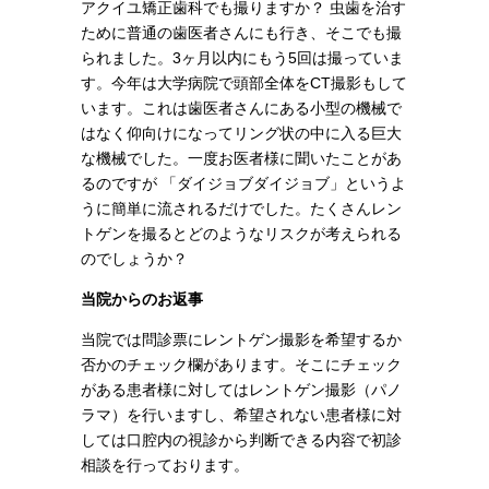
アクイユ矯正歯科でも撮りますか？ 虫歯を治す
ために普通の歯医者さんにも行き、そこでも撮
られました。3ヶ月以内にもう5回は撮っていま
す。今年は大学病院で頭部全体をCT撮影もして
います。これは歯医者さんにある小型の機械で
はなく仰向けになってリング状の中に入る巨大
な機械でした。一度お医者様に聞いたことがあ
るのですが 「ダイジョブダイジョブ」というよ
うに簡単に流されるだけでした。たくさんレン
トゲンを撮るとどのようなリスクが考えられる
のでしょうか？
当院からのお返事
当院では問診票にレントゲン撮影を希望するか
否かのチェック欄があります。そこにチェック
がある患者様に対してはレントゲン撮影（パノ
ラマ）を行いますし、希望されない患者様に対
しては口腔内の視診から判断できる内容で初診
相談を行っております。