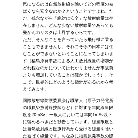
気になるのは自然放射線を除いてどの程度の被
ばくなら安全なのか？ということですよね。た
だ、残念ながら「絶対に安全」な放射線量は存
在しません。どんな少ない放射線量であっても
発がんのリスクは上昇するからです。
ただ、そんなことを言っていたら飛行機に乗る
こともできませんし、それこそ今の日本には住
むことができないということになってしまいま
す（福島原発事故による人工放射線量の増加が
どれ程なのかについてはわかりませんが事故前
よりも増加していることは確かでしょう）。そ
こで、世界的にどのような指針があるのかを考
えてみます。
国際放射線防護委員会は職業人（原子力発電所
の職員や放射線技師など）に対する年間線量限
度を20mSv、一般人においては年間1mSv以下
に留めるべきだと勧告しています。線量限度と
は自然放射線と医療行為から受ける線量を除い
た被ばく線量です。ちなみに福島原発事故の際