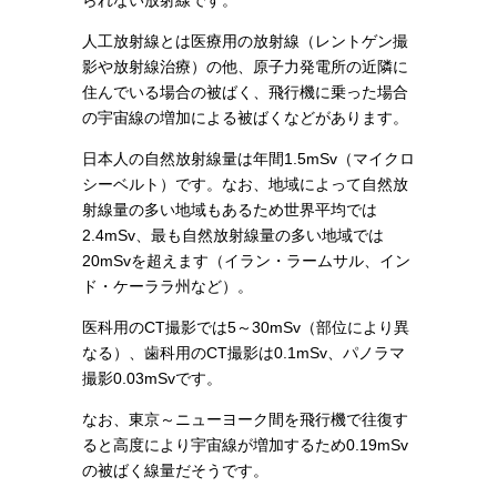
られない放射線です。
人工放射線とは医療用の放射線（レントゲン撮
影や放射線治療）の他、原子力発電所の近隣に
住んでいる場合の被ばく、飛行機に乗った場合
の宇宙線の増加による被ばくなどがあります。
日本人の自然放射線量は年間1.5mSv（マイクロ
シーベルト）です。なお、地域によって自然放
射線量の多い地域もあるため世界平均では
2.4mSv、最も自然放射線量の多い地域では
20mSvを超えます（イラン・ラームサル、イン
ド・ケーララ州など）。
医科用のCT撮影では5～30mSv（部位により異
なる）、歯科用のCT撮影は0.1mSv、パノラマ
撮影0.03mSvです。
なお、東京～ニューヨーク間を飛行機で往復す
ると高度により宇宙線が増加するため0.19mSv
の被ばく線量だそうです。