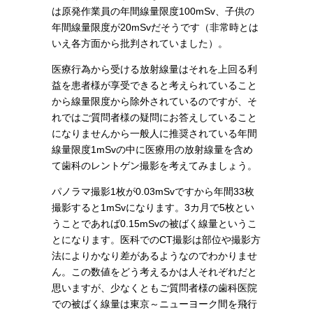
は原発作業員の年間線量限度100mSv、子供の
年間線量限度が20mSvだそうです（非常時とは
いえ各方面から批判されていました）。
医療行為から受ける放射線量はそれを上回る利
益を患者様が享受できると考えられていること
から線量限度から除外されているのですが、そ
れではご質問者様の疑問にお答えしていること
になりませんから一般人に推奨されている年間
線量限度1mSvの中に医療用の放射線量を含め
て歯科のレントゲン撮影を考えてみましょう。
パノラマ撮影1枚が0.03mSvですから年間33枚
撮影すると1mSvになります。3カ月で5枚とい
うことであれば0.15mSvの被ばく線量というこ
とになります。医科でのCT撮影は部位や撮影方
法によりかなり差があるようなのでわかりませ
ん。この数値をどう考えるかは人それぞれだと
思いますが、少なくともご質問者様の歯科医院
での被ばく線量は東京～ニューヨーク間を飛行