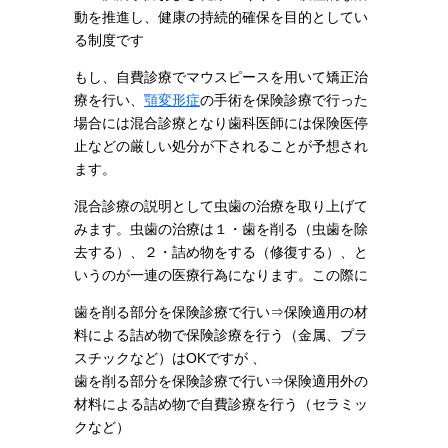
動を推進し、健康の持続的確保を目的としてい
る制度です
もし、自費診療でマウスピースを用いて矯正治
療を行い、
顎変形症
の手術を保険診療で行った
場合には混合診療となり歯科医師には保険医停
止などの厳しい処分が下されることが予想され
ます。
混合診療の説明として虫歯の治療を取り上げて
みます。虫歯の治療は１・歯を削る（虫歯を除
去する）、２・詰め物をする（修復する）、と
いうのが一連の医療行為になります。この際に
歯を削る部分を保険診療で行い⇒保険適用の材
料による詰め物で保険診療を行う（金属、プラ
スチックなど）はOKですが 、
歯を削る部分を保険診療で行い⇒保険適用外の
材料による詰め物で自費診療を行う（セラミッ
クなど）