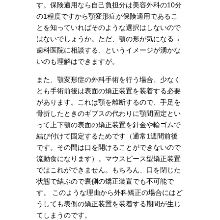
す。保険適用なら自己負担分は美容外科の10分
の1程度ですから顎変形症が保険適用であるこ
とを知っていればそのような選択はしないので
はないでしょうか。ただ、顎の形が気になる→
歯科医院に相談する、というイメージが湧かな
いのも理解はできますが。
また、顎変形症の外科手術を行う場合、少なく
とも手術前後は表面の矯正装置を装着する必要
があります。これは顎を離断するので、手足を
骨折したときのギブスの代わりに顎間固定とい
って上下顎の表面の矯正装置を針金や輪ゴムで
結び付けて固定するためです（通常1週間前後
です。その間は口を開けることができないので
流動食になります）。マウスピース型矯正装置
ではこれができません。もちろん、口を閉じた
状態で結ぶので裏側の矯正装置でも不可能で
す。 このような理由から外科矯正の場合にはど
うしても表側の矯正装置を装着する期間が生じ
てしまうのです。