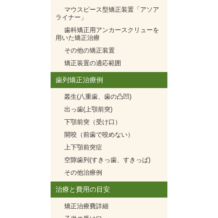
マウスピース型矯正装置「アソア
ライナー」
歯科矯正用アンカースクリューを
用いた矯正治療
その他の矯正装置
矯正装置の適応範囲
歯列矯正治療例
叢生(八重歯、歯の凸凹)
出っ歯(上顎前突)
下顎前突（受け口）
開咬（前歯で咬めない）
上下顎前突症
空隙歯列(すきっ歯、すきっぱ)
その他治療例
治療と費用の目安
矯正治療費詳細