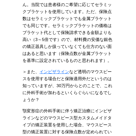
ん。当院では患者様のご希望に応じてセラミッ
クブラケットを使用しています。ただ、保険点
数はセラミックブラケットでも金属ブラケット
でも同じです。セラミックブラケットの価格は
ブラケット代として保険請求できる金額よりも
高い（3～5倍です）ので、材料費の安価な銀色
の矯正器具しか扱っていなくても仕方のない面
はあると思います（保険点数が金属ブラケット
を基準に設定されているものと思われます）。
＞また、
インビザライン
など透明のマウスピー
スを使用する場合だと保険適用外だというのは
知っていますが、30万円からとのことで、これ
に外科手術が加わるといくらぐらいになるでし
ょうか？
顎変形症の外科手術に伴う矯正治療にインビザ
ラインなどのマウスピース型カスタムメイドタ
イプの矯正装置を使用した場合、マウスピース
型の矯正装置に対する保険点数が定められてい