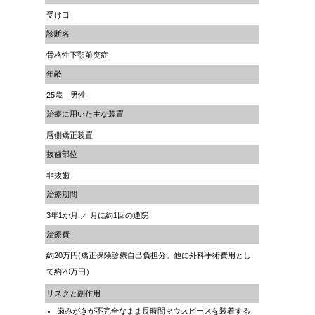
受け口
診断名
骨格性下顎前突症
年齢
25歳 男性
治療に用いた主な装置
唇側矯正装置
抜歯部位
非抜歯
治療期間
3年1か月 ／ 月に約1回の通院
治療費
約20万円(矯正保険診療自己負担分。他に外科手術費用とし
て約20万円）
リスクと副作用
歯みがきが不完全なまま長時間マウスピースを装着する