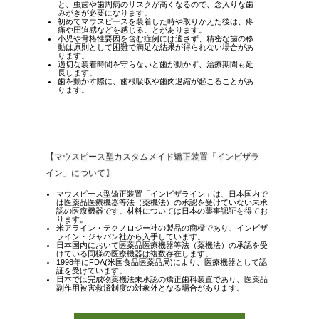
と、虫歯や歯周病のリスクが高くなるので、念入りな歯
みがきが必要になります。
初めてマウスピースを装着した時や取りかえた後は、疼
痛や圧迫感などを感じることがあります。
小児や骨格性要因を含む症例には適さず、精密な歯の移
動は原則として困難で満足な結果が得られない場合があ
ります。
適切な装着時間を守らないと歯が動かず、治療期間も延
長します。
歯を動かす際に、歯根吸収や歯肉退縮が起こることがあ
ります。
【マウスピース型カスタムメイド矯正装置「インビザラ
イン」について】
マウスピース型矯正装置「インビザライン」は、日本国内で
は医薬品医療機器等法（薬機法）の承認を受けていない未承
認の医療機器です。材料については日本の薬事認証を得てお
ります。
米アライン・テクノロジー社の製品の商標であり、インビザ
ライン・ジャパン社から入手しています。
日本国内において医薬品医療機器等法（薬機法）の承認を受
けている同様の医療機器は複数存在します。
1998年にFDA(米国食品医薬品局)により、医療機器として認
証を受けています。
日本では完成物薬機法未承認の矯正歯科装置であり、医薬品
副作用被害救済制度の対象外となる場合があります。