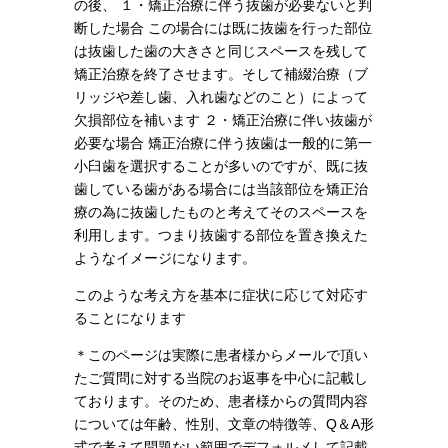
の後、 １・矯正治療に伴う抜歯が必要ないと判
断した場合 この場合には既に抜歯を行った部位
は抜歯した歯の大きさと同じスペースを残して
矯正治療を終了させます。そして補綴治療（ブ
リッジや差し歯、入れ歯などのこと）によって
欠損部位を補います ２・矯正治療に伴い抜歯が
必要な場合 矯正治療に伴う抜歯は一般的に第一
小臼歯を選択することが多いのですが、既に抜
歯している歯がある場合には当該部位を矯正治
療の為に抜歯したものと考えてそのスペースを
利用します。つまり抜歯する部位を置き換えた
ようなイメージになります。
このような考え方を基本に症状に応じて対応す
ることになります
＊このページは実際に患者様からメールで頂い
たご質問に対する当院のお返事を中心に記載し
ております。そのため、患者様からの質問内容
については年齢、性別、文章の特徴等、Q＆A形
式で考えて問題ない範囲でデフォルメして記載