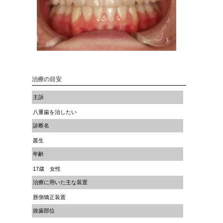
治療の目安
主訴
八重歯を治したい
診断名
叢生
年齢
17歳 女性
治療に用いた主な装置
唇側矯正装置
抜歯部位