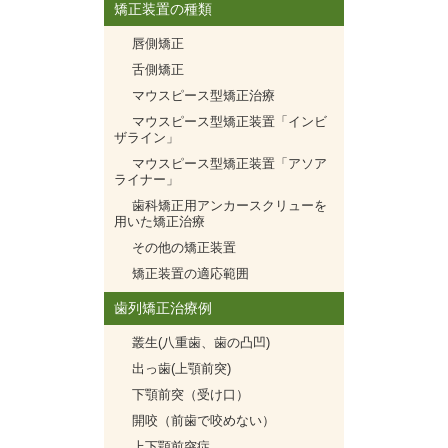
矯正装置の種類
唇側矯正
舌側矯正
マウスピース型矯正治療
マウスピース型矯正装置「インビ
ザライン」
マウスピース型矯正装置「アソア
ライナー」
歯科矯正用アンカースクリューを
用いた矯正治療
その他の矯正装置
矯正装置の適応範囲
歯列矯正治療例
叢生(八重歯、歯の凸凹)
出っ歯(上顎前突)
下顎前突（受け口）
開咬（前歯で咬めない）
上下顎前突症