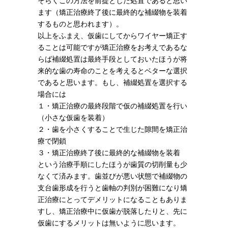
そらくこの方法を前提とした処置であると思い
ます（矯正治療終了後に最終的な補綴物を装着
するものと思われます）。
以上をふまえ、仮歯にしてからワイヤー矯正す
ることは可能ですが矯正治療をお考えであるな
らば補綴処置は最終手段としておいたほうが将
来的な歯の寿命のことを考えるとベターな選択
であると思います。もし、補綴処置を選択する
場合には
１・矯正治療の最終段階で仮の補綴処置を行い
（小さな仮歯を装着）
２・歯を小さくすることで生じた隙間を矯正治
療で閉鎖
３・矯正治療終了後に最終的な補綴物を装着
という治療手順にしたほうが歯質の切削量も少
なくて済みます。歯並びが悪い状態で補綴物の
支台歯形成を行うと歯軸の判別が困難になり矯
正治療にとってデメリットになることもありま
すし、矯正治療中に仮歯が脱落したりと、先に
仮歯にするメリットは無いように思います。