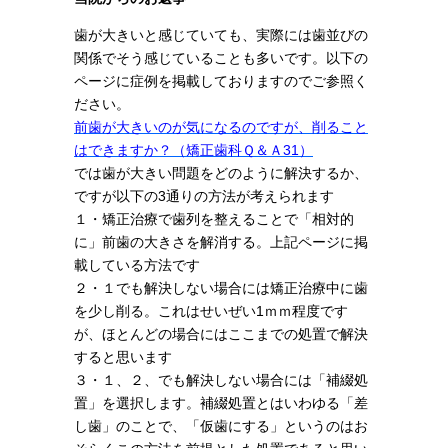
歯が大きいと感じていても、実際には歯並びの
関係でそう感じていることも多いです。以下の
ページに症例を掲載しておりますのでご参照く
ださい。
前歯が大きいのが気になるのですが、削ること
はできますか？（矯正歯科Ｑ＆Ａ31）
では歯が大きい問題をどのように解決するか、
ですが以下の
3
通りの方法が考えられます
１・矯正治療で歯列を整えることで「相対的
に」前歯の大きさを解消する。上記ページに掲
載している方法です
２・１でも解決しない場合には矯正治療中に歯
を少し削る。これはせいぜい
1
ｍｍ程度です
が、ほとんどの場合にはここまでの処置で解決
すると思います
３・１、２、でも解決しない場合には「補綴処
置」を選択します。補綴処置とはいわゆる「差
し歯」のことで、「仮歯にする」というのはお