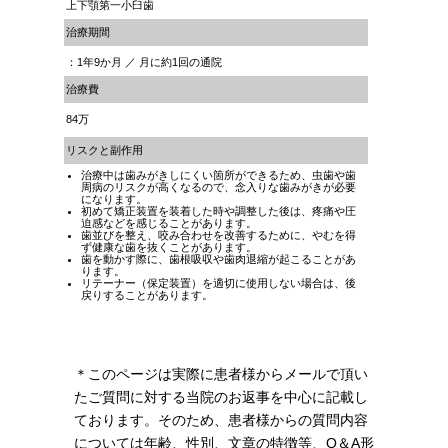
上下顎第一小臼歯
治療期間
：1年9か月 ／ 月に約1回の通院
治療費
84万
リスクと副作用
治療中は歯みがきしにくい箇所ができるため、虫歯や歯
周病のリスクが高くなるので、念入りな歯みがきが必要
になります。
初めて矯正装置を装着した時や調整した後は、疼痛や圧
迫感などを感じることがあります。
歯並びを整え、咬み合わせを改善するために、やむを得
ず健康な歯を抜くことがあります。
歯を動かす際に、歯根吸収や歯肉退縮が起こることがあ
ります。
リテーナー（保定装置）を適切に使用しない場合は、後
戻りすることがあります。
＊このページは実際に患者様からメールで頂い
たご質問に対する当院のお返事を中心に記載し
ております。そのため、患者様からの質問内容
については年齢、性別、文章の特徴等、Q＆A形