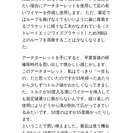
たい場合にアーチターレットを使用して足の長
いワイヤーを作成し使用します。 ただ、最近で
はループを曲げなくてもいいように歯に接着す
るブラケットに様々な工夫がなされている（ス
トレートエッジワイズブラケット）ため3個以
上のループを屈曲することは少なくなりまし
た。
アーチターレットを手にすると、卒業直後の研
修医時代を思い出して懐かしい感じがします。
このアーチターレット、私はてっきり「一生も
の」だと思っていたのですが15年経ったあたり
から少しずつトルク値がおかしくなってきまし
た。トルクが10度入る溝にワイヤーを挿入して
も規定値通りに曲がらないんです。繰り返しの
使用によりどうやら溝が削れて広がってきてい
るみたいです。10度のはずが15度曲がったりし
ます。
ということで買い換えました。最近は使う機会
も少ないし15年以上頑張ってくれることでしょ