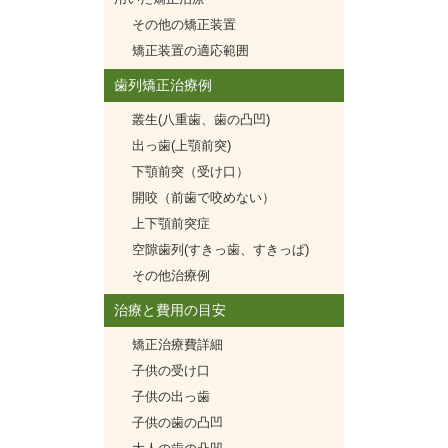
その他の矯正装置
矯正装置の適応範囲
歯列矯正治療例
叢生(八重歯、歯の凸凹)
出っ歯(上顎前突)
下顎前突（受け口）
開咬（前歯で咬めない）
上下顎前突症
空隙歯列(すきっ歯、すきっぱ)
その他治療例
治療と費用の目安
矯正治療費詳細
子供の受け口
子供の出っ歯
子供の歯の凸凹