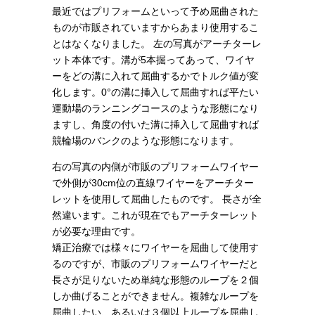
最近ではプリフォームといって予め屈曲された
ものが市販されていますからあまり使用するこ
とはなくなりました。 左の写真がアーチターレ
ット本体です。溝が5本掘ってあって、ワイヤ
ーをどの溝に入れて屈曲するかでトルク値が変
化します。0°の溝に挿入して屈曲すれば平たい
運動場のランニングコースのような形態になり
ますし、角度の付いた溝に挿入して屈曲すれば
競輪場のバンクのような形態になります。
右の写真の内側が市販のプリフォームワイヤー
で外側が30cm位の直線ワイヤーをアーチター
レットを使用して屈曲したものです。 長さが全
然違います。これが現在でもアーチターレット
が必要な理由です。
矯正治療では様々にワイヤーを屈曲して使用す
るのですが、市販のプリフォームワイヤーだと
長さが足りないため単純な形態のループを２個
しか曲げることができません。複雑なループを
屈曲したい、あるいは３個以上ループを屈曲し