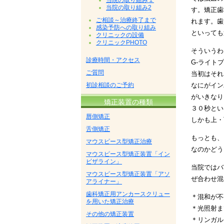
当院の取り組み１
当院の取り組み2
す。矯正歯
ご相談～治療終了まで
れます。歯
感染予防への取り組み
といっても
クリニックの設備
クリニックPHOTO
そういうわ
診療時間・アクセス
G-ライト
ご質問
当初はそれ
初診相談のご予約
なにがイン
がいきなり
矯正装置の種類
３０秒とい
唇側矯正
しかも上・
舌側矯正
もっとも、
マウスピース型矯正治療
なのかどう
マウスピース型矯正装置「イン
ビザライン」
当院ではバ
マウスピース型矯正装置「アソ
ぜ合わせ混
アライナー」
歯科矯正用アンカースクリュー
＊混和が不
を用いた矯正治療
＊光照射ま
その他の矯正装置
＊リンガル