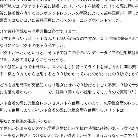
科領域ではブラケットを歯に接着したり、バンドを接着したりする際に用い
質に接着性を有するコンポジットレジンンの開発によって歯科医療が一新し
過言ではないほどに歯科医療にとってのターニングポイントでした。
けで歯科医院なら光重合機は必ずあります。
プリマもそういう珍しくもなんとも無い設備なのですが、１年位前に発売され
なりにインパクトのある商品でした。
パクトだったかというと、それまではこの手のハンディータイプの照射機は
1/10、３秒で済むようになったから。
うのは短いようで案外長い。スマホを手に持ってライトを同じ方向に30秒照
下・横と３方向から照射すると９０秒かかっていたのがたったの９秒ですか
どうも照射時間が突然短くなり過ぎたせいで３秒だとすごく不安。３秒で十
にも落ち着かない・・・・で、結局３回くらい照射してしまうので実質1/3
ンド合着の際に光重合レジンセメントを使用しています。化学重合型のレジ
和して使用しますがバンド合着の際に光重合型を使用するメリットは
要なため気泡の混入が少ない
で硬化が始まらないので化学重合型に比べて操作時間に余裕がある（蛍光灯
アーチなど押さえつけないとバンドが浮き上がってしまうようなケースでも