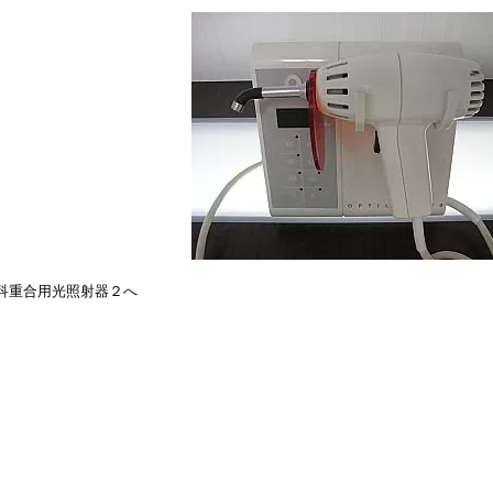
歯科重合用光照射器２へ