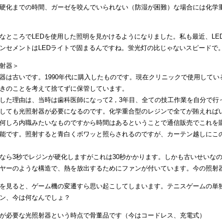
硬化までの時間、ガーゼを咬んでいられない（防湿が困難）な場合には化学
なところでLEDを使用した照明を見かけるようになりました。私も最近、L
ンセメントはLEDライトで固まるんですね。蛍光灯の比じゃないスピードで
射器＞
器は古いです。1990年代に購入したものです。現在クリニックで使用して
きのことを考えて捨てずに保管しています。
した理由は、当時は歯科医師になって2，3年目、全ての技工作業を自分で行
しても光照射器が必要になるのです。化学重合型のレジンで全てが賄えれば
何しろ内職みたいなものですから時間はあるということで通信販売でこれを
能です。照射すると青白くボワッと照らされるのですが、カーテン越しにこ
なら3秒でレジンが硬化しますがこれは30秒かかります。しかも古いせいな
ヤーのような構造で、熱を放出するためにファンが付いています。今の照射
を見ると、ゲーム機の変遷すら思い起こしてしまいます。テニスゲームの単
ン、今は何なんでしょ？
が必要な光照射器という時点で骨董品です（今はコードレス、充電式）