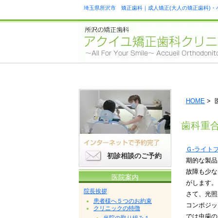
埼玉県所沢市 矯正歯科｜成人矯正(大人の矯正歯科)・
HOME
> 
歯科重
Ｇ-ライト
初診相談のご予約
期的な製品
故障も少な
医院案内
がします。
院長挨拶
さて、光照
患者様へ５つのお約束
コンポジッ
クリニックの特徴
では虫歯の