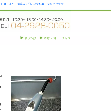
瀬・日高・小平・新座から通いやすい矯正歯科医院です
初診相談
診療時間・アクセス
画
、
気
域
ま