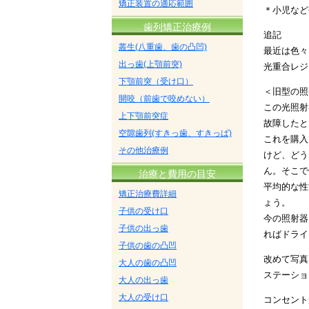
矯正装置の適応範囲
＊小児など
歯列矯正治療例
追記
叢生(八重歯、歯の凸凹)
最近は色々
出っ歯(上顎前突)
光重合レジ
下顎前突（受け口）
＜旧型の照
開咬（前歯で咬めない）
この光照射
上下顎前突症
故障したと
空隙歯列(すきっ歯、すきっぱ)
これを購入
その他治療例
けど、どう
ん。そこで
治療と費用の目安
平均的な性
矯正治療費詳細
ょう。
子供の受け口
今の照射器
子供の出っ歯
ればドライ
子供の歯の凸凹
改めて写真
大人の歯の凸凹
ステーショ
大人の出っ歯
大人の受け口
コンセント