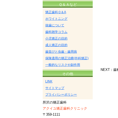
Ｑ＆Ａなど
矯正歯科Ｑ＆A
ホワイトニング
抜歯について
歯科雑学コラム
小児矯正の目的
成人矯正の目的
歯並びと虫歯・歯周病
保険適用の矯正治療(外科矯正)
一般的なリスクや副作用
NEXT：
その他
LINK
サイトマップ
プライバシーポリシー
所沢の矯正歯科
アクイユ矯正歯科クリニック
〒359-1111