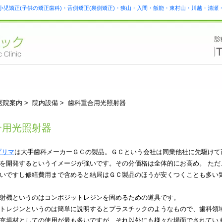
小児矯正(子供の矯正歯科)・舌側矯正(裏側矯正)・狭山・入間・飯能・東村山・川越・清
医院案内 > 院内設備 > 歯科重合用光照射器
合用光照射器
プリマ
は大手歯科メーカーＧＣの製品。ＧＣという会社は同業他社に先駆けて
を開発するというイメージが強いです。その分価格は全体的にお高め。 ただ
いですし修繕費用まで含めると結局はＧＣ製品のほうが安くつくことも多い
射機というのはコンポジットレジンを固めるための道具です。
トレジンというのは簡単に説明するとプラスチックのようなもので、歯科領
充填材としての使用が最も多いですが、それ以外にも様々な場面でされてい