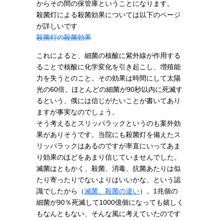
からその間の保管庫ということになります。
殺菌灯による殺菌効果については以下のページ
が詳しいです
殺菌灯の殺菌効果
これによると、細菌の核酸に紫外線が作用する
ることで核酸に化学変化を引き起こし、増殖能
力を失うとのこと。その効果は時間にして太陽
光の60倍。ほとんどの細菌が90秒以内に死滅す
るという、俄には信じがたいことが書いてあり
ますが事実なのでしょう。
そう考えるとスリッパラックというのも案外効
果がありそうです。当院にも殺菌灯を備えたス
リッパラックはあるのですが率直にいってあま
り効果のほどをあまり信じていませんでした。
滅菌はともかく、殺菌、消毒、抗菌あたりは似
たり寄ったりでないよりはいいかな、という認
識でしたから（
滅菌、殺菌の違い
）。1兆個の
細菌が90％死滅して1000億個になっても嬉しく
もなんともない、そんな風に考えていたのです