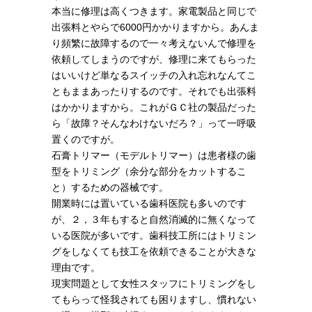
本当に修理は高くつきます。家電製品と同じで
出張料とやらで6000円かかりますから。あんま
り頻繁に故障するので一々考えないんで修理を
依頼してしまうのですが、修理に来てもらった
はいいけど単なるスイッチの入れ忘れなんてこ
ともままあったりするのです。それでも出張料
はかかりますから。これがＧＣ社の製品だった
ら「故障？そんなわけないだろ？」って一呼吸
置くのですが。
石膏トリマー（モデルトリマー）は患者様の歯
型をトリミング（余分な部分をカットするこ
と）するための器械です。
開業時には置いている歯科医院も多いのです
が、２，３年もすると自然消滅的に無くなって
いる医院が多いです。歯科技工所にはトリミン
グをしなくても技工を依頼できることが大きな
理由です。
現実問題として女性スタッフにトリミングをし
てもらって怪我されても困りますし、慣れない