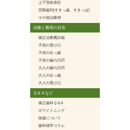
上下顎前突症
空隙歯列(すきっ歯、すきっぱ)
その他治療例
治療と費用の目安
矯正治療費詳細
子供の受け口
子供の出っ歯
子供の歯の凸凹
大人の歯の凸凹
大人の出っ歯
大人の受け口
Ｑ＆Ａなど
矯正歯科Ｑ＆A
ホワイトニング
抜歯について
歯科雑学コラム