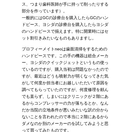
ス、つまり歯科医師が手に持って削ったりする
部分を作っています）。
一般的にはGCの診療台を購入したらGCのハン
ドピース、ヨシダの診療台を購入したらヨシダ
のハンドピースで揃えます。特に開業時にはセ
ット割引きみたいなものもありますし。
プロフィーメイトneoは歯面清掃をするための
ハンドピースです。この手の機器は総合メーカ
ー、ヨシダのクイックジェットというもの使っ
ているのですが、購入当初は問題なかったので
すが、最近はどうも噴射力が弱くなってきた気
がして何度か担当者にお越しいただいて原因を
調べてもらっていたのですが、何度修理を頼ん
でも直らず、しまいにはクリニックが２階にあ
るからコンプレッサーの力が落ちるとか、なん
だか当院の立地条件が悪いみたいな訳の分から
ないことを言われたので本当に２階にあるから
ダメなのか別のメーカーのを試してみようと思
って買ってみたものです。