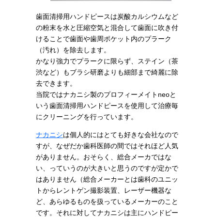
歯面清掃用ハンドピースは炭酸カルシウムなど
の粉末を水と圧縮空気と混合して歯面に吹き付
けることで歯面や歯周ポケット内のプラーク
（汚れ）を除去します。
かなり強力でプラークに限らず、ステイン（茶
渋など）もブラシ研磨よりも細部まで綺麗に除
去できます。
当院ではナカニシ製のプロフィーメイトneoと
いう歯面清掃用ハンドピースを使用して治療毎
にクリーニングを行っています。
ナカニシ
は個人的にはとても好きな会社なので
すが、なぜだか歯科医師の間ではそれほど人気
がありません。おそらく、総合メーカではな
い、っていうのが大きいと思うのですが定かで
はありません（総合メーカーとは歯科のユニッ
トからレントゲン撮影装置、レーザー機器な
ど、あらゆるものを扱っているメーカーのこと
です。それに対してナカニシは主にハンドピー