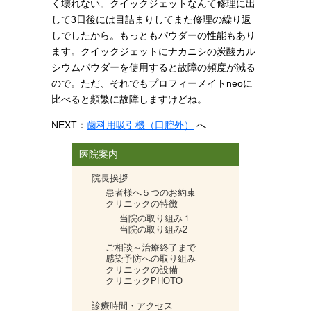
く壊れない。クイックジェットなんて修理に出
して3日後には目詰まりしてまた修理の繰り返
しでしたから。もっともパウダーの性能もあり
ます。クイックジェットにナカニシの炭酸カル
シウムパウダーを使用すると故障の頻度が減る
ので。ただ、それでもプロフィーメイトneoに
比べると頻繁に故障しますけどね。
NEXT：
歯科用吸引機（口腔外）
へ
医院案内
院長挨拶
患者様へ５つのお約束
クリニックの特徴
当院の取り組み１
当院の取り組み2
ご相談～治療終了まで
感染予防への取り組み
クリニックの設備
クリニックPHOTO
診療時間・アクセス