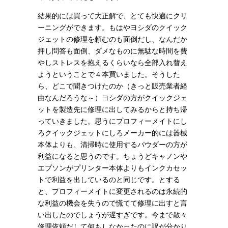
結果的には買って大正解で、とても快適にクリ
ーニングができます。もはやヨシダのクイック
ジェットの修理を頼むのも面倒だし、なんだか
押し問答も面倒、ダメなものに無駄な時間を費
やしストレスを抱えるくらいなら全部入れ替え
ようということで４本買いました。そうした
ら、どこで聞きつけたのか（きっと販売業者経
由なんだろうな～）ヨシダの方がクイックジェ
ットを製造先に修理に出してみるからと持ち帰
っていきました。思うにプロフィーメイトにし
ろクイックジェットにしろメーカー的には器械
本体よりも、清掃時に使用するパウダーの方が
利益になると思うのです。ちょうどキャノンや
エプソンがプリンター本体よりもインクカセッ
トで利益を出しているのと同じです。とする
と、プロフィーメイトに変更されるのは永続的
な利益の機会を失うので慌てて修理に出すと言
い出したのでしょうが遅すぎです。今まで散々
修理依頼だして何もしなかったのに訳が分かり