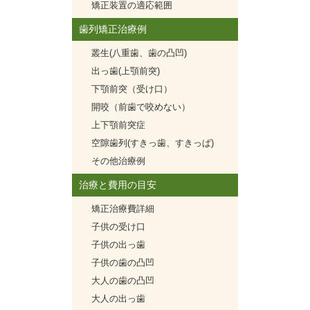
矯正装置の適応範囲
歯列矯正治療例
叢生(八重歯、歯の凸凹)
出っ歯(上顎前突)
下顎前突（受け口）
開咬（前歯で咬めない）
上下顎前突症
空隙歯列(すきっ歯、すきっぱ)
その他治療例
治療と費用の目安
矯正治療費詳細
子供の受け口
子供の出っ歯
子供の歯の凸凹
大人の歯の凸凹
大人の出っ歯