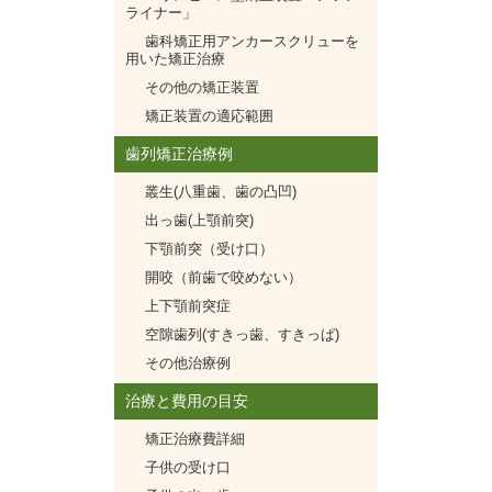
ライナー」
歯科矯正用アンカースクリューを
用いた矯正治療
その他の矯正装置
矯正装置の適応範囲
歯列矯正治療例
叢生(八重歯、歯の凸凹)
出っ歯(上顎前突)
下顎前突（受け口）
開咬（前歯で咬めない）
上下顎前突症
空隙歯列(すきっ歯、すきっぱ)
その他治療例
治療と費用の目安
矯正治療費詳細
子供の受け口