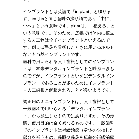
す。
インプラントとは英語で「implant」と綴りま
す。imはinと同じ意味の接頭語であり「中に、
中へ」という意味です。plantは、「植える」と
いう意味です。そのため、広義では体内に植立
する人工物は全てインプラントといえるので
す。例えば手足を骨折したときに用いるボルト
なども当然インプラントです。
歯科で用いられる人工歯根としてのインプラン
トは、本来デンタルインプラントと呼ぶべきも
のですが、インプラントといえばデンタルイン
プラントであることが多いためにインプラント
＝人工歯根と解釈されることが多いようです。
矯正用のミニインプラントは、人工歯根として
一般歯科で用いられる「デンタルインプラン
ト」から派生したものではありますが、その形
態、使用目的は全く異なるものです。一般歯科
でのインプラントは補綴治療（身体の欠損した
部分を補うもの。義眼や義足も広義の補綴治療