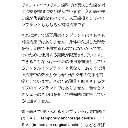
です。）の一つです。歯科では喪失した歯を補
う治療を補綴治療と呼んでいます。入れ歯や差
し歯が代表的なものです。人工歯根としてのイ
ンプラントももちろん補綴治療です。
それに対して矯正用のインプラントはそもそも
補綴治療ではありません。身体の欠損した部分
を補う目的で使用するものではないからです。
そのために使用する期間が限定されています。
できることならば一生涯の使用を前提としてい
るデンタルインプラントと異なり、あくまで矯
正治療中の数ヶ月からせいぜい2年の使用を前
提としています。そのため顎骨と結合させるタ
イプのインプラントではありません。顎骨とス
クリューのネジ山を介して機械的に維持してい
るに過ぎません。
矯正歯科で用いられるインプラントは専門的に
はＴＡＤ（temporary anchorage device）、Ｉ
ＳＡ（immediate surgical anchor）などと呼ば