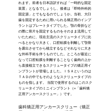
れます。前者を日本語訳すれば「一時的な固定
装置」となるでしょうし、後者は「即時外科的
固定源」とでもなるのでしょうか。当初、大臼
歯を固定するために用いられる矯正用のインプ
ラントはプレートタイプでした。顎の骨折など
の際に骨片を固定するものをそのまま流用して
いたために、現在主流のスクリュータイプに比
べるとかなり大きく、口腔粘膜を剥離して顎骨
を露出させてから植立するなどそれなりに大き
な外科手術を伴うものでした。ところが最近に
なって口腔粘膜を剥離することなく歯肉の上か
ら直接植立できるスクリュータイプの矯正用イ
ンプラントが登場しました。ＩＳＡというのは
ＴＡＤの中でもそのようなスクリュータイプの
ものを指します。 当院で使用するのはこのスク
リュータイプのミニインプラント（=「歯科矯
正用アンカースクリュー」）です。
歯科矯正用アンカースクリュー（矯正