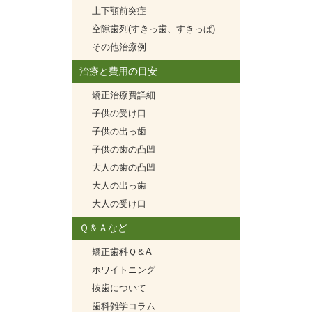
上下顎前突症
空隙歯列(すきっ歯、すきっぱ)
その他治療例
治療と費用の目安
矯正治療費詳細
子供の受け口
子供の出っ歯
子供の歯の凸凹
大人の歯の凸凹
大人の出っ歯
大人の受け口
Ｑ＆Ａなど
矯正歯科Ｑ＆A
ホワイトニング
抜歯について
歯科雑学コラム