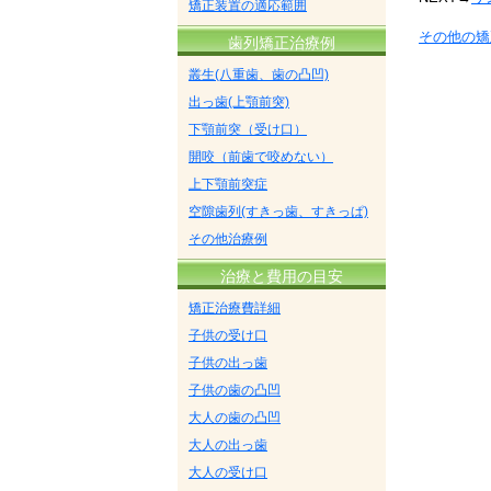
矯正装置の適応範囲
その他の矯
歯列矯正治療例
叢生(八重歯、歯の凸凹)
出っ歯(上顎前突)
下顎前突（受け口）
開咬（前歯で咬めない）
上下顎前突症
空隙歯列(すきっ歯、すきっぱ)
その他治療例
治療と費用の目安
矯正治療費詳細
子供の受け口
子供の出っ歯
子供の歯の凸凹
大人の歯の凸凹
大人の出っ歯
大人の受け口