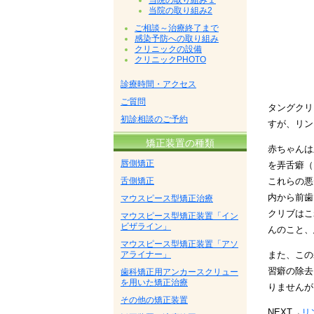
当院の取り組み１
当院の取り組み2
ご相談～治療終了まで
感染予防への取り組み
クリニックの設備
クリニックPHOTO
診療時間・アクセス
ご質問
タングクリ
初診相談のご予約
すが、リン
矯正装置の種類
赤ちゃんは
唇側矯正
を弄舌癖（
舌側矯正
これらの悪
内から前歯
マウスピース型矯正治療
クリブはこ
マウスピース型矯正装置「イン
ビザライン」
んのこと、
マウスピース型矯正装置「アソ
アライナー」
また、この
習癖の除去
歯科矯正用アンカースクリュー
を用いた矯正治療
りませんが
その他の矯正装置
NEXT
→
リ