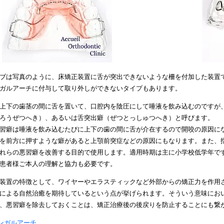
ブは写真のように、床矯正装置に舌が突出できないような柵を付加した装置
ガルアーチに付与して取り外しができないタイプもあります。
上下の歯茎の間に舌を置いて、口腔内を陰圧にして唾液を飲み込むのですが
ろうぜつへき）、あるいは舌突出癖（ぜつとっしゅつへき）と呼びます。
習癖は唾液を飲み込むたびに上下の歯の間に舌が介在するので開咬の原因に
を前方に押すような癖があると上顎前突症などの原因にもなります。また、
れらの悪習癖を改善する目的で使用します。適用時期は主に小学校低学年で
患者様ご本人の理解と協力も必要です。
装置の特徴として、ワイヤーやエラスティックなど外部からの矯正力を作用
による自然治癒を期待しているという点が挙げられます。そういう意味にお
、悪習癖を除去しておくことは、矯正治療後の後戻りを防止することにも繋
ンガルアーチ