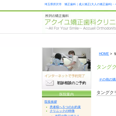
埼玉県所沢市 矯正歯科｜成人矯正(大人の矯正歯科)・
HOME
> 
タング
その他の矯
初診相談のご予約
タングク
医院案内
院長挨拶
患者様へ５つのお約束
クリニックの特徴