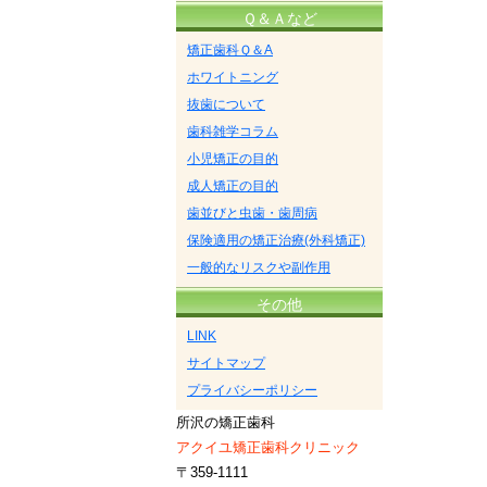
Ｑ＆Ａなど
矯正歯科Ｑ＆A
ホワイトニング
抜歯について
歯科雑学コラム
小児矯正の目的
成人矯正の目的
歯並びと虫歯・歯周病
保険適用の矯正治療(外科矯正)
一般的なリスクや副作用
その他
LINK
サイトマップ
プライバシーポリシー
所沢の矯正歯科
アクイユ矯正歯科クリニック
〒359-1111