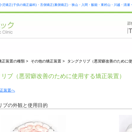
小児矯正(子供の矯正歯科)・舌側矯正(裏側矯正)・狭山・入間・飯能・東村山・川越・清
矯正装置の種類 > その他の矯正装置 > タングクリブ（悪習癖改善のために
クリブ（悪習癖改善のために使用する矯正装置）
正装置へ
リブの外観と使用目的