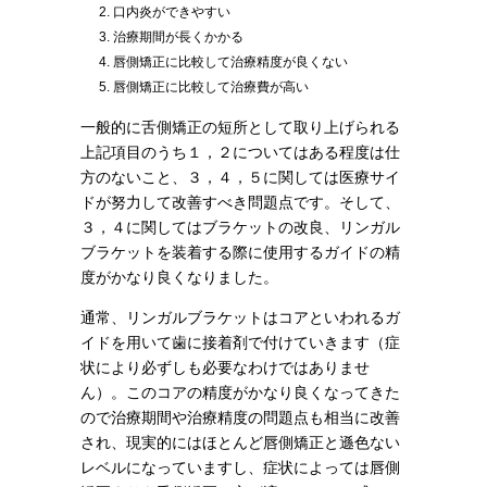
口内炎ができやすい
治療期間が長くかかる
唇側矯正に比較して治療精度が良くない
唇側矯正に比較して治療費が高い
一般的に舌側矯正の短所として取り上げられる
上記項目のうち１，２についてはある程度は仕
方のないこと、３，４，５に関しては医療サイ
ドが努力して改善すべき問題点です。そして、
３，４に関してはブラケットの改良、リンガル
ブラケットを装着する際に使用するガイドの精
度がかなり良くなりました。
通常、リンガルブラケットはコアといわれるガ
イドを用いて歯に接着剤で付けていきます（症
状により必ずしも必要なわけではありませ
ん）。このコアの精度がかなり良くなってきた
ので治療期間や治療精度の問題点も相当に改善
され、現実的にはほとんど唇側矯正と遜色ない
レベルになっていますし、症状によっては唇側