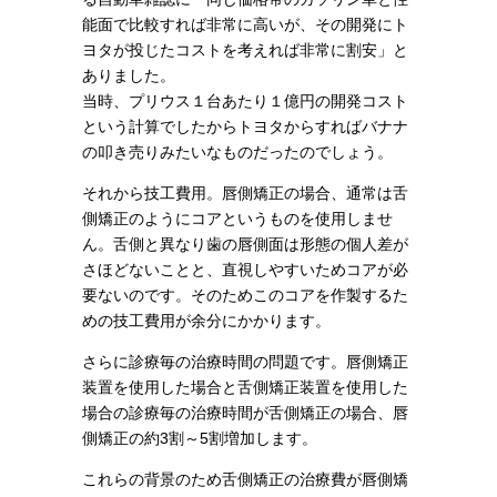
能面で比較すれば非常に高いが、その開発にト
ヨタが投じたコストを考えれば非常に割安」と
ありました。
当時、プリウス１台あたり１億円の開発コスト
という計算でしたからトヨタからすればバナナ
の叩き売りみたいなものだったのでしょう。
それから技工費用。唇側矯正の場合、通常は舌
側矯正のようにコアというものを使用しませ
ん。舌側と異なり歯の唇側面は形態の個人差が
さほどないことと、直視しやすいためコアが必
要ないのです。そのためこのコアを作製するた
めの技工費用が余分にかかります。
さらに診療毎の治療時間の問題です。唇側矯正
装置を使用した場合と舌側矯正装置を使用した
場合の診療毎の治療時間が舌側矯正の場合、唇
側矯正の約3割～5割増加します。
これらの背景のため舌側矯正の治療費が唇側矯