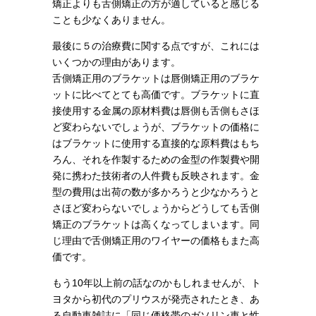
矯正よりも舌側矯正の方が適していると感じる
ことも少なくありません。
最後に５の治療費に関する点ですが、これには
いくつかの理由があります。
舌側矯正用のブラケットは唇側矯正用のブラケ
ットに比べてとても高価です。ブラケットに直
接使用する金属の原材料費は唇側も舌側もさほ
ど変わらないでしょうが、ブラケットの価格に
はブラケットに使用する直接的な原料費はもち
ろん、それを作製するための金型の作製費や開
発に携わた技術者の人件費も反映されます。金
型の費用は出荷の数が多かろうと少なかろうと
さほど変わらないでしょうからどうしても舌側
矯正のブラケットは高くなってしまいます。同
じ理由で舌側矯正用のワイヤーの価格もまた高
価です。
もう10年以上前の話なのかもしれませんが、ト
ヨタから初代のプリウスが発売されたとき、あ
る自動車雑誌に「同じ価格帯のガソリン車と性