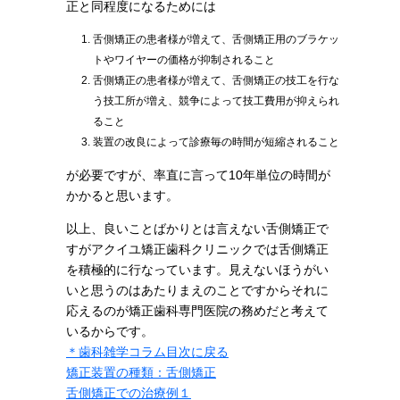
正と同程度になるためには
舌側矯正の患者様が増えて、舌側矯正用のブラケッ
トやワイヤーの価格が抑制されること
舌側矯正の患者様が増えて、舌側矯正の技工を行な
う技工所が増え、競争によって技工費用が抑えられ
ること
装置の改良によって診療毎の時間が短縮されること
が必要ですが、率直に言って10年単位の時間が
かかると思います。
以上、良いことばかりとは言えない舌側矯正で
すがアクイユ矯正歯科クリニックでは舌側矯正
を積極的に行なっています。見えないほうがい
いと思うのはあたりまえのことですからそれに
応えるのが矯正歯科専門医院の務めだと考えて
いるからです。
＊歯科雑学コラム目次に戻る
矯正装置の種類：舌側矯正
舌側矯正での治療例１