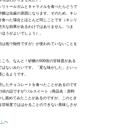
シリトールガムとキャラメルを食べたらどうで
砂糖は虫歯の原因になります。そのため、キシ
け食べた場合とほとんど同じことです（キシリ
絶大な効果があるわけではありません。つま
いほうがよいでしょう）。
飴は低ウ蝕性ですが）が使われていないことを
ころ、なんと！砂糖の500倍の甘味度がある
ではないみたいです。「変な味がした」といっ
感じるようです。
用したチョコレートを食べたことがあるのです
頃の話ですが“パルスイート（商品名：原料
を少し舐めてみたことがあるのですが、このとき
は甘味度でははかることのできない美味しさが
１）
へ