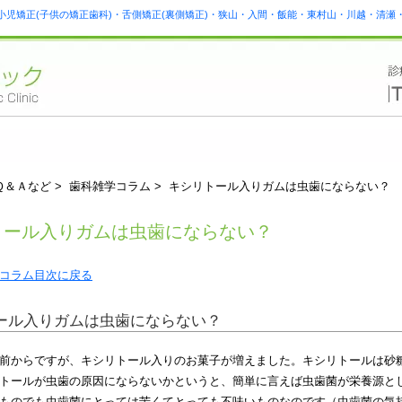
小児矯正(子供の矯正歯科)・舌側矯正(裏側矯正)・狭山・入間・飯能・東村山・川越・清
Ｑ＆Ａなど > 歯科雑学コラム > キシリトール入りガムは虫歯にならない？
トール入りガムは虫歯にならない？
コラム目次に戻る
ール入りガムは虫歯にならない？
前からですが、キシリトール入りのお菓子が増えました。キシリトールは砂
トールが虫歯の原因にならないかというと、簡単に言えば虫歯菌が栄養源と
ものでも虫歯菌にとっては苦くてとっても不味いものなのです（虫歯菌の気