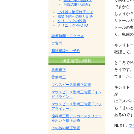
当院の取り組み１
当院の取り組み2
ですから、
ご相談～治療終了まで
しょうか？
感染予防への取り組み
リトールガ
クリニックの設備
クリニックPHOTO
トールの虫
り、虫歯の
診療時間・アクセス
ご質問
キシリトー
初診相談のご予約
確認して、
矯正装置の種類
ところで私
そうです。
唇側矯正
てました。
舌側矯正
マウスピース型矯正治療
キシリトー
マウスピース型矯正装置「イン
が・・・・
ビザライン」
はアスパル
マウスピース型矯正装置「アソ
も「甘いと
アライナー」
あるのです
歯科矯正用アンカースクリュー
を用いた矯正治療
NEXT：
マ
その他の矯正装置