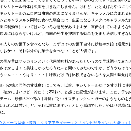
キシリトール自体は虫歯を引き起こしません。けれど、たとえばおやつにキ
キシリトールガム自体は虫歯の原因になりませんが、キャラメルに含まれる
ムとキャラメルを同時に食べた場合には、虫歯になるリスクはキャラメルだ
歯抑制効果についてはいろいろな意見がありますが、宣伝されているような
原因にはならないけれど、虫歯の発生を抑制する効果をあまり過信しすぎな
ル入りのお菓子を食べるなら、まずはそのお菓子自体に砂糖や水飴（還元水
なおかつ、それ以外のお菓子を食べないことが大切です。
の母が昔はサッカリンという代用甘味料があったというので早速調べてみたと
さぞかし甘くて美味しかったろうね～と聞いてみたのですが、どうやらそう
う～ん・・・やはり・・・甘味度だけでは比較できないものを人間の味覚は
ル（砂糖と同等の甘味度）にしても、以前、キシリトールだけを甘味料に使
「確かに甘いけど、冷たくて不味い」と感じた記憶があります。また、子供の
テーム、砂糖の200倍の甘味度）”というスティックシュガーのようなもの
いわれれば甘いけど、それ以前にまずい」という感想でした。やはり砂糖に
ね。
ウスピース型矯正装置「クリアアライナー」と「インビザライン」の違い（