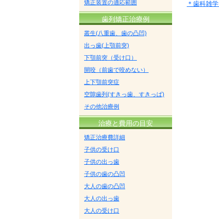
矯正装置の適応範囲
＊歯科雑学
歯列矯正治療例
叢生(八重歯、歯の凸凹)
出っ歯(上顎前突)
下顎前突（受け口）
開咬（前歯で咬めない）
上下顎前突症
空隙歯列(すきっ歯、すきっぱ)
その他治療例
治療と費用の目安
矯正治療費詳細
子供の受け口
子供の出っ歯
子供の歯の凸凹
大人の歯の凸凹
大人の出っ歯
大人の受け口