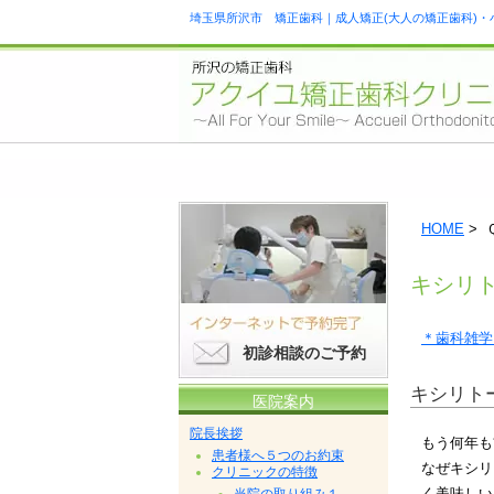
埼玉県所沢市 矯正歯科｜成人矯正(大人の矯正歯科)・
HOME
> 
キシリ
＊歯科雑学
初診相談のご予約
キシリト
医院案内
院長挨拶
もう何年も
患者様へ５つのお約束
なぜキシリ
クリニックの特徴
く美味しい