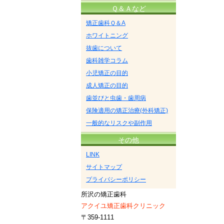
Ｑ＆Ａなど
矯正歯科Ｑ＆A
ホワイトニング
抜歯について
歯科雑学コラム
小児矯正の目的
成人矯正の目的
歯並びと虫歯・歯周病
保険適用の矯正治療(外科矯正)
一般的なリスクや副作用
その他
LINK
サイトマップ
プライバシーポリシー
所沢の矯正歯科
アクイユ矯正歯科クリニック
〒359-1111