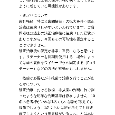
し、相対的に上顎の歯列の幅が狭くなってきた
ように感じている可能性があります。
・後戻りについて
歯列幅径（特に犬歯間幅径）の拡大を伴う矯正
治療は後戻りしやすいといわれています。ご質
問者様は過去の矯正治療後に後戻りした経験が
ありますから、今回もその可能性を否定するこ
とはできません。
矯正治療後の保定が非常に重要になると思いま
す。リテーナーを長期間使用する、場合によっ
ては歯の裏側をワイヤーで永久固定する（Fixリ
テーナー）などの方法が有効かもしれません。
・抜歯が必要だが非抜歯で治療を行うことがあ
るかについて
矯正治療における抜歯、非抜歯の判断に竹で割
ったような明確な判断基準は存在しません。10
名の患者様がいれば1名くらいは誰が考えても
抜歯でしょう、1名くらいは誰が考えても非抜
歯でしょうという患者様がいるよね、とは思い