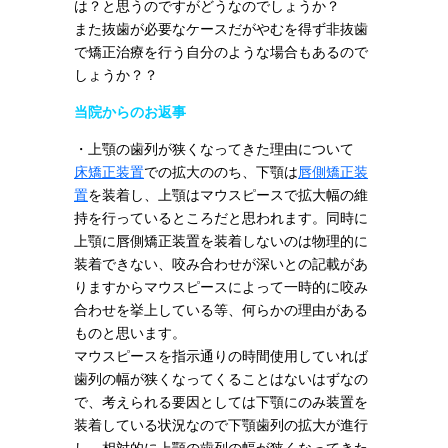
は？と思うのですがどうなのでしょうか？
また抜歯が必要なケースだがやむを得ず非抜歯
で矯正治療を行う自分のような場合もあるので
しょうか？？
当院からのお返事
・上顎の歯列が狭くなってきた理由について
床矯正装置
での拡大ののち、下顎は
唇側矯正装
置
を装着し、上顎はマウスピースで拡大幅の維
持を行っているところだと思われます。同時に
上顎に唇側矯正装置を装着しないのは物理的に
装着できない、咬み合わせが深いとの記載があ
りますからマウスピースによって一時的に咬み
合わせを挙上している等、何らかの理由がある
ものと思います。
マウスピースを指示通りの時間使用していれば
歯列の幅が狭くなってくることはないはずなの
で、考えられる要因としては下顎にのみ装置を
装着している状況なので下顎歯列の拡大が進行