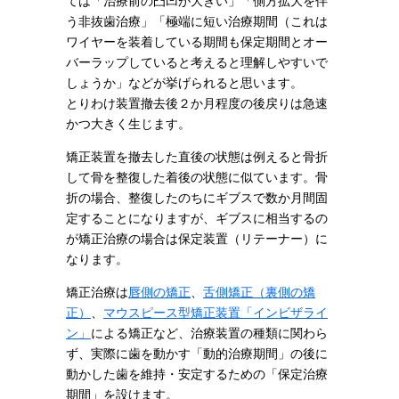
ては「治療前の凸凹が大きい」「側方拡大を伴
う非抜歯治療」「極端に短い治療期間（これは
ワイヤーを装着している期間も保定期間とオー
バーラップしていると考えると理解しやすいで
しょうか」などが挙げられると思います。
とりわけ装置撤去後２か月程度の後戻りは急速
かつ大きく生じます。
矯正装置を撤去した直後の状態は例えると骨折
して骨を整復した着後の状態に似ています。骨
折の場合、整復したのちにギブスで数か月間固
定することになりますが、ギブスに相当するの
が矯正治療の場合は保定装置（リテーナー）に
なります。
矯正治療は
唇側の矯正
、
舌側矯正（裏側の矯
正）
、
マウスピース型矯正装置「インビザライ
ン」
による矯正など、治療装置の種類に関わら
ず、実際に歯を動かす「動的治療期間」の後に
動かした歯を維持・安定するための「保定治療
期間」を設けます。