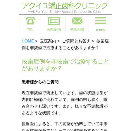
医院案内
初診相談
menu
HOME
> 医院案内 > ご質問とお答え > 抜歯症
例を非抜歯で治療することがありますか？
抜歯症例を非抜歯で治療すること
がありますか？
患者様からのご質問
現在非抜歯で矯正しています。歯の状態は歯が
内側に極端に倒れていて、歯列の幅も狭く、噛
み合わせも深いです。また、様々な不定愁訴が
あるような状態です。
担当医によると、下の前歯が凸凹していて本来
なら抜歯が必要なケースだが抜歯をするとさら