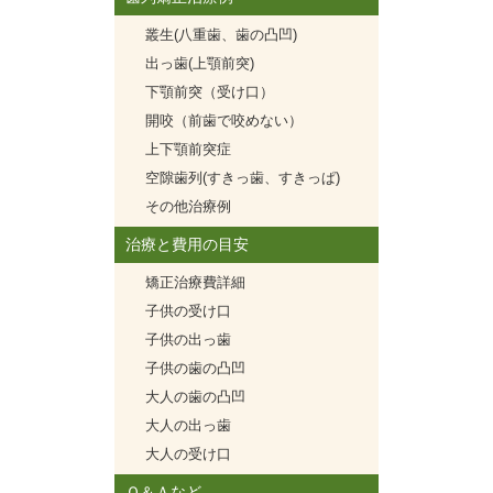
叢生(八重歯、歯の凸凹)
出っ歯(上顎前突)
下顎前突（受け口）
開咬（前歯で咬めない）
上下顎前突症
空隙歯列(すきっ歯、すきっぱ)
その他治療例
治療と費用の目安
矯正治療費詳細
子供の受け口
子供の出っ歯
子供の歯の凸凹
大人の歯の凸凹
大人の出っ歯
大人の受け口
Ｑ＆Ａなど