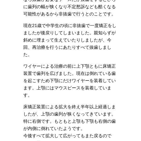
に歯列の幅が狭くなり不定愁訴なども酷くなる
可能性があるから非抜歯で行うとのことです。
現在21歳で中学生の頃に非抜歯で一度矯正をし
ましたが後戻りしてしまいました。親知らずが
斜めに埋まって生えていたりしましたが、今
回、再治療を行うにあたりすべて抜歯しまし
た。
ワイヤーによる治療の前に上下顎ともに床矯正
装置で歯列を広げました。現在は倒れている歯
を起こすため下顎にだけワイヤーを装着してい
ます。上顎にはマウスピースを装着していま
す。
床矯正装置による拡大を終え半年以上経過しま
したが、上顎の歯列が狭くなってきています。
特に右側です。もともと上顎も下顎も右側の歯
が内側に倒れていたようです。
今後すべて拡大して広がってもまた戻るので