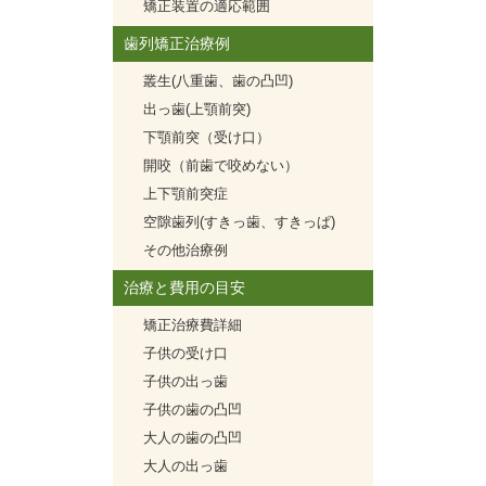
矯正装置の適応範囲
歯列矯正治療例
叢生(八重歯、歯の凸凹)
出っ歯(上顎前突)
下顎前突（受け口）
開咬（前歯で咬めない）
上下顎前突症
空隙歯列(すきっ歯、すきっぱ)
その他治療例
治療と費用の目安
矯正治療費詳細
子供の受け口
子供の出っ歯
子供の歯の凸凹
大人の歯の凸凹
大人の出っ歯