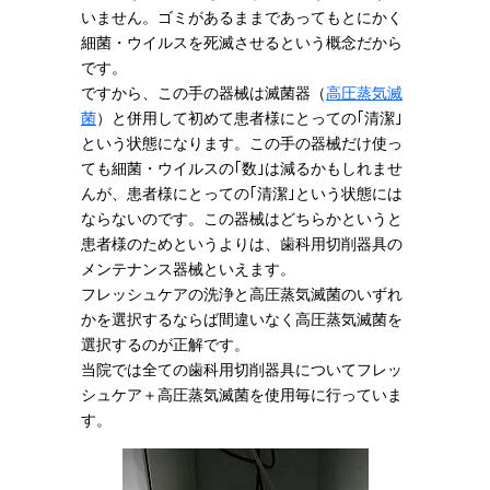
いません。ゴミがあるままであってもとにかく
細菌・ウイルスを死滅させるという概念だから
です。
ですから、この手の器械は滅菌器（
高圧蒸気滅
菌
）と併用して初めて患者様にとっての｢清潔｣
という状態になります。この手の器械だけ使っ
ても細菌・ウイルスの｢数｣は減るかもしれませ
んが、患者様にとっての｢清潔｣という状態には
ならないのです。この器械はどちらかというと
患者様のためというよりは、歯科用切削器具の
メンテナンス器械といえます。
フレッシュケアの洗浄と高圧蒸気滅菌のいずれ
かを選択するならば間違いなく高圧蒸気滅菌を
選択するのが正解です。
当院では全ての歯科用切削器具についてフレッ
シュケア＋高圧蒸気滅菌を使用毎に行っていま
す。