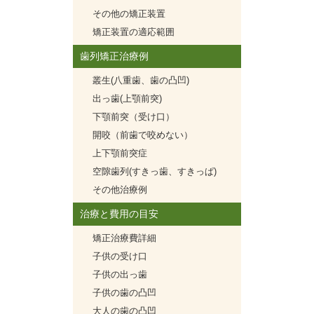
その他の矯正装置
矯正装置の適応範囲
歯列矯正治療例
叢生(八重歯、歯の凸凹)
出っ歯(上顎前突)
下顎前突（受け口）
開咬（前歯で咬めない）
上下顎前突症
空隙歯列(すきっ歯、すきっぱ)
その他治療例
治療と費用の目安
矯正治療費詳細
子供の受け口
子供の出っ歯
子供の歯の凸凹
大人の歯の凸凹