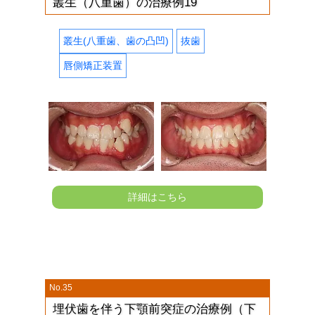
叢生（八重歯）の治療例19
叢生(八重歯、歯の凸凹)
抜歯
唇側矯正装置
詳細はこちら
No.35
埋伏歯を伴う下顎前突症の治療例（下