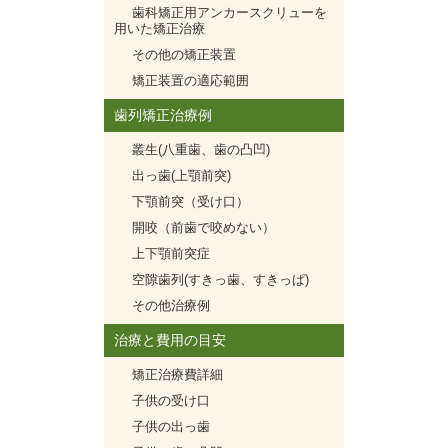
歯科矯正用アンカースクリューを
用いた矯正治療
その他の矯正装置
矯正装置の適応範囲
歯列矯正治療例
叢生(八重歯、歯の凸凹)
出っ歯(上顎前突)
下顎前突（受け口）
開咬（前歯で咬めない）
上下顎前突症
空隙歯列(すきっ歯、すきっぱ)
その他治療例
治療と費用の目安
矯正治療費詳細
子供の受け口
子供の出っ歯