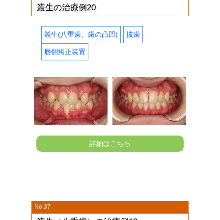
叢生の治療例20
叢生(八重歯、歯の凸凹)
抜歯
唇側矯正装置
詳細はこちら
No.37