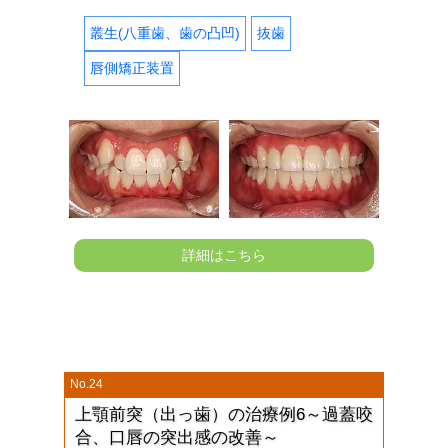
叢生(八重歯、歯の凸凹)
抜歯
唇側矯正装置
詳細はこちら
No.24
上顎前突（出っ歯）の治療例6～過蓋咬
合、口唇の突出感の改善～