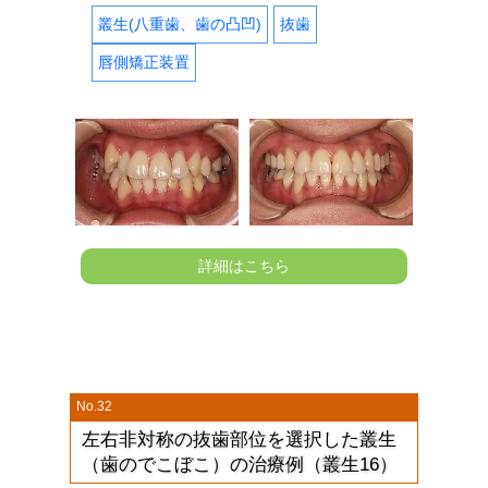
叢生(八重歯、歯の凸凹)
抜歯
唇側矯正装置
詳細はこちら
No.32
左右非対称の抜歯部位を選択した叢生
（歯のでこぼこ）の治療例（叢生16）