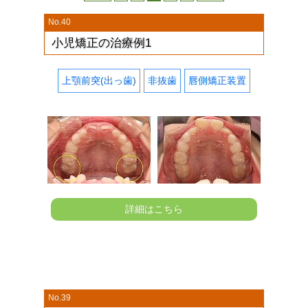
稿
ナ
No.40
ビ
小児矯正の治療例1
ゲ
ー
上顎前突(出っ歯)
非抜歯
唇側矯正装置
シ
ョ
ン
詳細はこちら
No.39