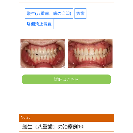
叢生(八重歯、歯の凸凹)
抜歯
唇側矯正装置
詳細はこちら
No.25
叢生（八重歯）の治療例10