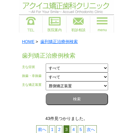
医院案内
初診相談
menu
HOME
>
歯列矯正治療例検索
歯列矯正治療例検索
主な症状
抜歯・非抜歯
主な矯正装置
43件見つかりました。
投
前へ
1
2
3
4
5
次へ