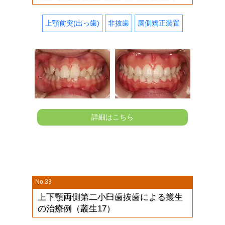
上顎前突(出っ歯)
非抜歯
唇側矯正装置
詳細はこちら
No.33
上下顎両側第二小臼歯抜歯による叢生
の治療例（叢生17）