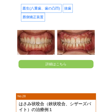
叢生(八重歯、歯の凸凹)
抜歯
唇側矯正装置
詳細はこちら
No.28
はさみ状咬合（鋏状咬合、シザーズバ
イト）の治療例１