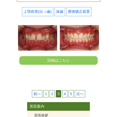
上顎前突(出っ歯)
抜歯
唇側矯正装置
詳細はこちら
投
前へ
1
2
3
4
5
次へ
稿
ナ
医院案内
ビ
院長挨拶