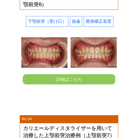
顎前突6）
下顎前突（受け口）
抜歯
唇側矯正装置
詳細はこちら
No.34
カリエールディスタライザーを用いて
治療した上顎前突治療例（上顎前突7）