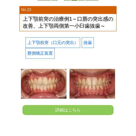
稿
ナ
No.23
ビ
上下顎前突の治療例1～口唇の突出感の
ゲ
改善、上下顎両側第一小臼歯抜歯～
ー
シ
上下顎前突（口元の突出）
抜歯
ョ
ン
唇側矯正装置
詳細はこちら