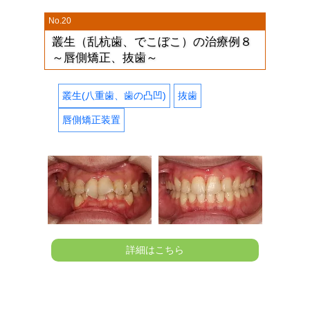
No.20
叢生（乱杭歯、でこぼこ）の治療例８
～唇側矯正、抜歯～
叢生(八重歯、歯の凸凹)
抜歯
唇側矯正装置
詳細はこちら