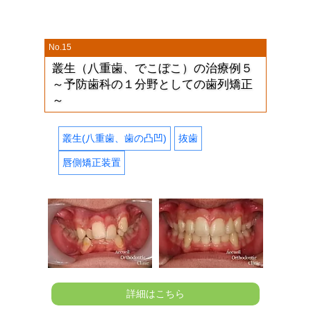
No.15
叢生（八重歯、でこぼこ）の治療例５
～予防歯科の１分野としての歯列矯正
～
叢生(八重歯、歯の凸凹)
抜歯
唇側矯正装置
詳細はこちら