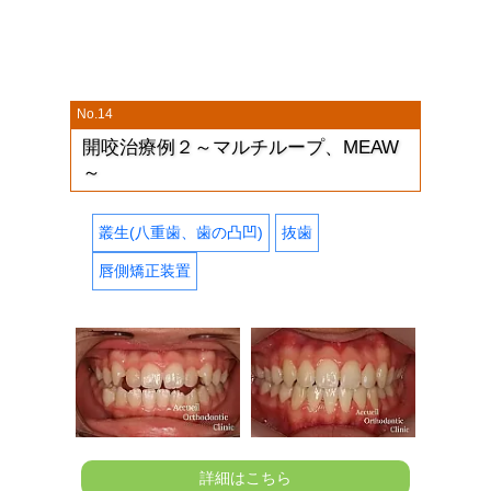
No.14
開咬治療例２～マルチループ、MEAW
～
叢生(八重歯、歯の凸凹)
抜歯
唇側矯正装置
詳細はこちら