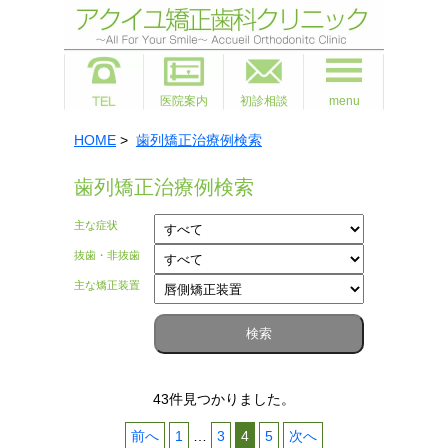
医院案内
初診相談
menu
HOME
>
歯列矯正治療例検索
歯列矯正治療例検索
主な症状
抜歯・非抜歯
主な矯正装置
43件見つかりました。
投
前へ
1
…
3
4
5
次へ