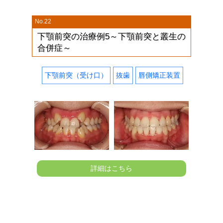
No.22
下顎前突の治療例5～下顎前突と叢生の
合併症～
下顎前突（受け口）
抜歯
唇側矯正装置
詳細はこちら