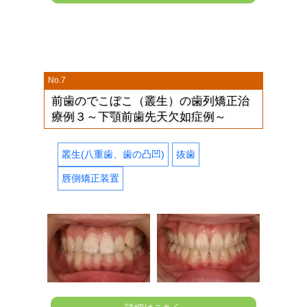
No.7
前歯のでこぼこ（叢生）の歯列矯正治
療例３～下顎前歯先天欠如症例～
叢生(八重歯、歯の凸凹)
抜歯
唇側矯正装置