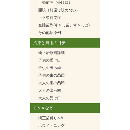
下顎前突（受け口）
開咬（前歯で咬めない）
上下顎前突症
空隙歯列(すきっ歯、すきっぱ)
その他治療例
治療と費用の目安
矯正治療費詳細
子供の受け口
子供の出っ歯
子供の歯の凸凹
大人の歯の凸凹
大人の出っ歯
大人の受け口
Ｑ＆Ａなど
矯正歯科Ｑ＆A
ホワイトニング