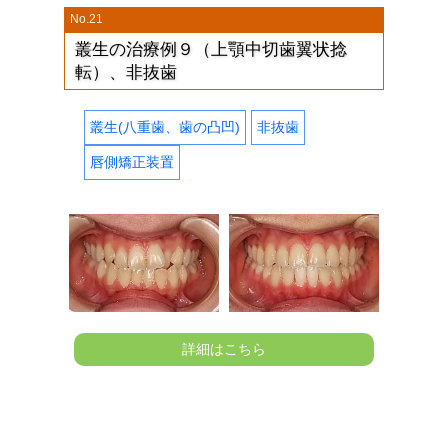
No.21
叢生の治療例９（上顎中切歯翼状捻
転）、非抜歯
叢生(八重歯、歯の凸凹)
非抜歯
唇側矯正装置
詳細はこちら