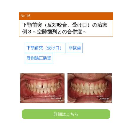
No.16
下顎前突（反対咬合、受け口）の治療
例３～空隙歯列との合併症～
下顎前突（受け口）
非抜歯
唇側矯正装置
詳細はこちら