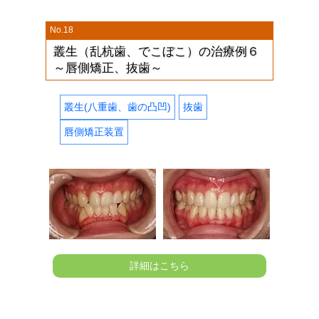
No.18
叢生（乱杭歯、でこぼこ）の治療例６
～唇側矯正、抜歯～
叢生(八重歯、歯の凸凹)
抜歯
唇側矯正装置
詳細はこちら