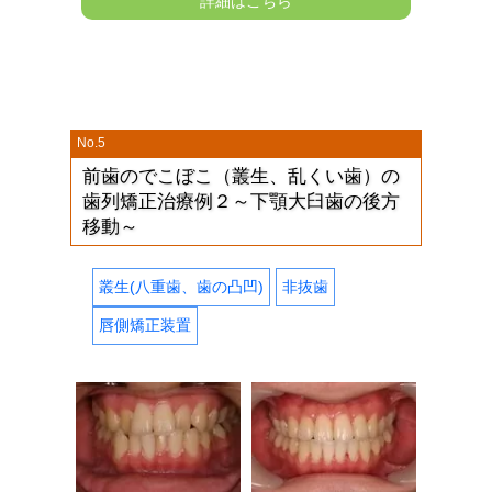
詳細はこちら
No.5
前歯のでこぼこ（叢生、乱くい歯）の
歯列矯正治療例２～下顎大臼歯の後方
移動～
叢生(八重歯、歯の凸凹)
非抜歯
唇側矯正装置